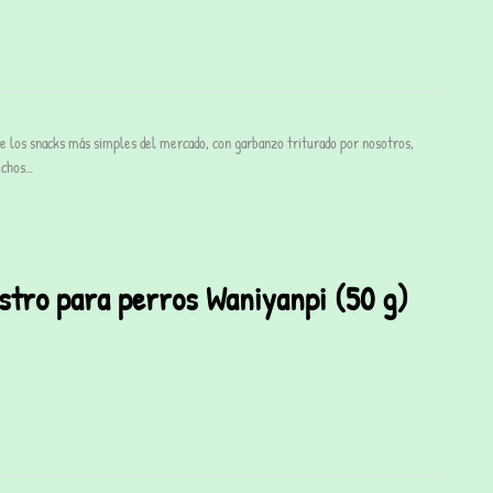
 los snacks más simples del mercado, con garbanzo triturado por nosotros,
Hechos…
tro para perros Waniyanpi (50 g)