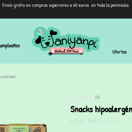
Envío gratis en compras superiores a 60 euros en toda la península.
umpleaños
Ofertas
 resultados
(0)
Snacks hipoalergé
6,75
€
-
19,90
€
IVA incluido