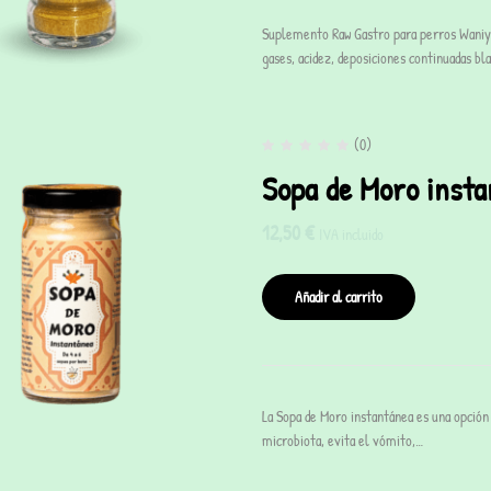
Suplemento Raw Gastro para perros Waniya
gases, acidez, deposiciones continuadas bla
(0)
Sopa de Moro insta
12,50
€
IVA incluido
Añadir al carrito
La Sopa de Moro instantánea es una opción 
microbiota, evita el vómito,…