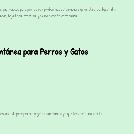
npi, indicado para perros con problemas estomacales generales, postgastritis,
ndas, baja flora intestinal y/o medicación continuada.…
ntánea para Perros y Gatos
estupenda para perros y gatos con diarrea ya que las corta, mejora la