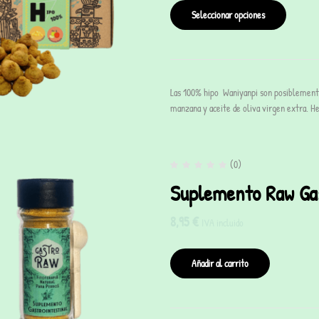
Seleccionar opciones
Las 100% hipo Waniyanpi son posiblemente
manzana y aceite de oliva virgen extra. 
(0)
Suplemento Raw Gas
8,95
€
IVA incluido
Añadir al carrito