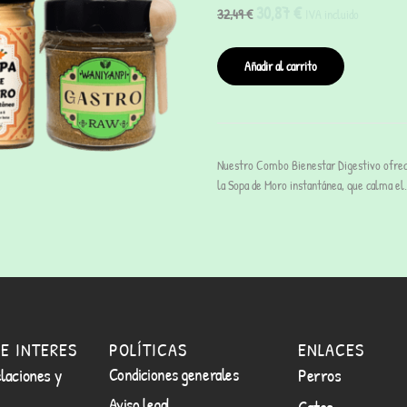
30,87
€
32,49
€
IVA incluido
Añadir al carrito
Nuestro Combo Bienestar Digestivo ofrece
la Sopa de Moro instantánea, que calma el
E INTERES
POLÍTICAS
ENLACES
laciones y
Condiciones generales
Perros
Aviso legal
Gatos