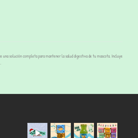
 una solución completa para mantener la salud digestiva de tu mascota. Incluye
…