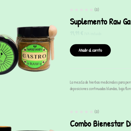
(0)
Suplemento Raw Ga
19,99
€
IVA incluido
Añadir al carrito
La mezcla de hierbas medicinales para per
deposiciones continuadas blandas, baja flo
(0)
Combo Bienestar D