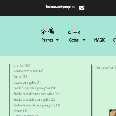
hola@waniyanpi.es
Perros
Gatos
MAGIC
C
Ofertas
12
Mostrando los 5
Verano para perros
8
Gatos
15
Caldos para gatos
4
Snack funcionales para gatos
1
Snacks deshidratados para gatos
6
Snacks Especiales para gatos
2
Tartas de cumpleaños para gatos
1
Perros
3