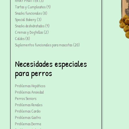
HAIRY PAWTTER
3
Tartas y Cumpleaños
9
Snacks funcionales
8
Special Bakery
3
Snacks deshidratados
9
Cremas y Dogtellas
2
Caldos
8
Suplementos funcionales para mascotas
20
Necesidades especiales
para perros
Problemas Hepáticos
Problemas Ansiedad
Perros Seniors
Problemas Renales
Problemas Cardio
Problemas Gastro
Problemas Derma