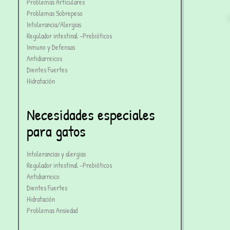
Problemas Articulares
Problemas Sobrepeso
Intolerancia/Alergias
Regulador intestinal -Prebióticos
Inmuno y Defensas
Antidiarreicos
Dientes Fuertes
Hidratación
Necesidades especiales
para gatos
Intolerancias y alergias
Regulador intestinal -Prebióticos
Antidiarreico
Dientes Fuertes
Hidratación
Problemas Ansiedad