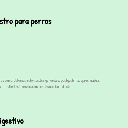
stro para perros
ros con problemas estomacales generales, postgastritis, gases, acidez,
ra intestinal y/o medicación continuada. No indicado…
igestivo