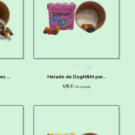
(0)
es y
Helado de DogM&M para
4,95
€
r en
perros y gatos para hacer
IVA incluido
atos
en casa