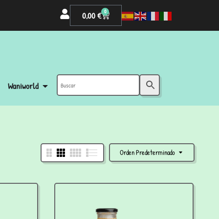
0
0,00
€
Waniworld
Orden Predeterminado