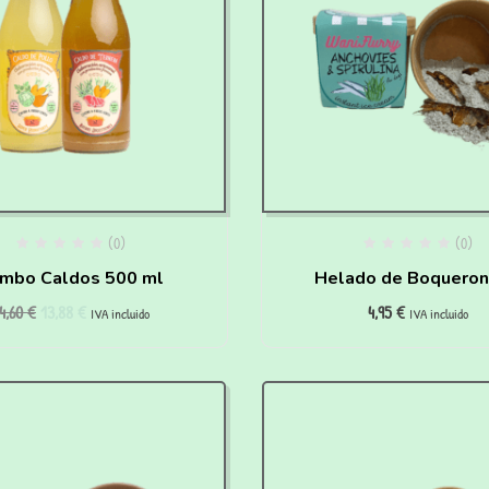
(0)
(0)
mbo Caldos 500 ml
Helado de Boqueron
4,60
€
13,88
€
4,95
€
Espirulina para hace
IVA incluido
IVA incluido
casa para perros y g