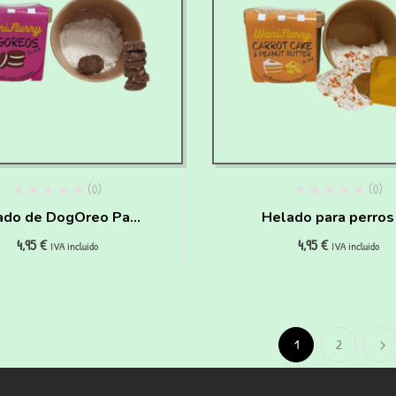
(0)
(0)
ado de DogOreo Para
Helado para perros
4,95
€
4,95
€
erros Y Gatos Para
Carrot Cake y Crem
IVA incluido
IVA incluido
Hacer En Casa
Cacahuete para hace
casa
1
2