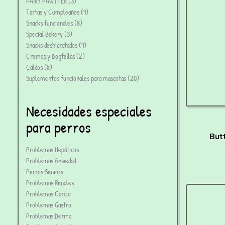
HAIRY PAWTTER
3
Tartas y Cumpleaños
9
Snacks funcionales
8
Special Bakery
3
Snacks deshidratados
9
Cremas y Dogtellas
2
Caldos
8
Suplementos funcionales para mascotas
20
Necesidades especiales
para perros
But
Problemas Hepáticos
M
Problemas Ansiedad
Perros Seniors
Problemas Renales
Problemas Cardio
Problemas Gastro
Problemas Derma