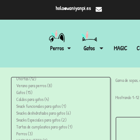
hola@waniyanpi.es
Perros
Gatos
MAGIC
C
Ofertas
12
Gama de sopas, c
Verano para perros
8
Gatos
15
Mostrando 1–12 
Caldos para gatos
4
Snack funcionales para gatos
1
Snacks deshidratados para gatos
6
Snacks Especiales para gatos
2
Tartas de cumpleaños para gatos
1
Perros
3