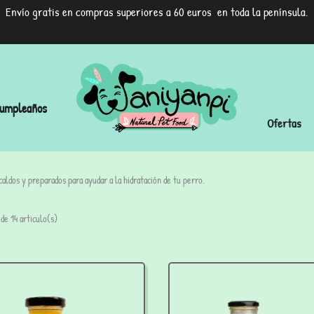
Envío gratis en compras superiores a 60 euros en toda la península.
umpleaños
Ofertas
aldos y preparados para ayudar a la hidratación de tu perro.
de 14 articulo(s)