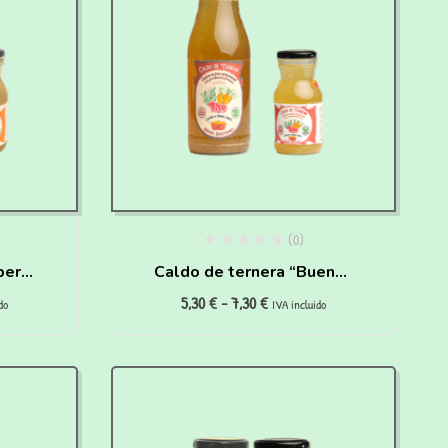
(0)
per
Caldo de ternera “Buenas
5,30
€
-
7,30
€
ros y
digestiones” para perros
do
IVA incluido
y gatos