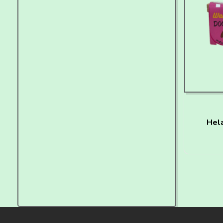
Hel
P