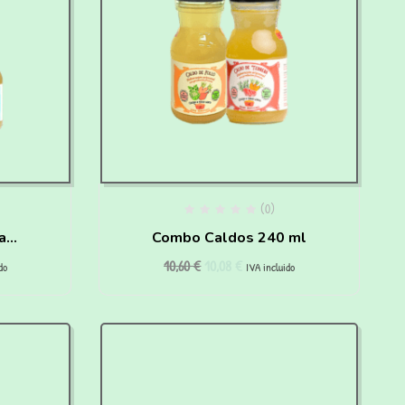
(0)
a
Combo Caldos 240 ml
10,60
€
10,08
€
do
IVA incluido