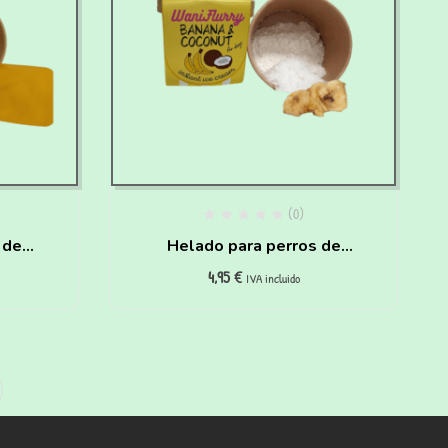
(0)
 de
Helado para perros de
4,95
€
a de
Coco y Plátano para hacer
IVA incluido
r en
en casa