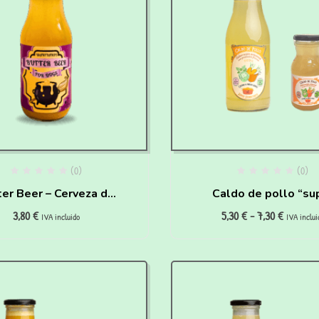
(0)
(0)
ter Beer – Cerveza de
Caldo de pollo “su
3,80
€
5,30
€
-
7,30
€
antequilla – HAIRY
hidratante” para per
IVA incluido
IVA inclui
PAWTTER
gatos