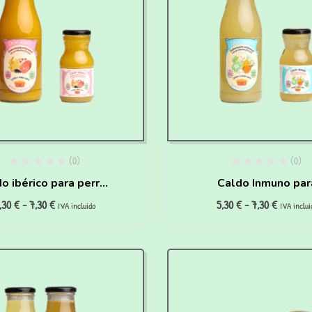
(0)
(0)
o ibérico para perros
Caldo Inmuno par
,30
€
-
7,30
€
5,30
€
-
7,30
€
portistas y Seniors
cachorros
IVA incluido
IVA inclui