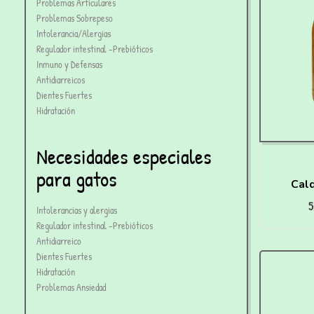
Problemas Articulares
Problemas Sobrepeso
Intolerancia/Alergias
Regulador intestinal -Prebióticos
Inmuno y Defensas
Antidiarreicos
Dientes Fuertes
Hidratación
Necesidades especiales
para gatos
Cald
5
De
Intolerancias y alergias
Regulador intestinal -Prebióticos
Antidiarreico
Dientes Fuertes
Hidratación
Problemas Ansiedad