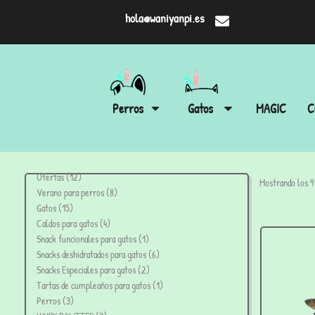
hola@waniyanpi.es
Perros
Gatos
MAGIC
C
Ofertas
12
Mostrando los 9
Verano para perros
8
Gatos
15
Caldos para gatos
4
Snack funcionales para gatos
1
Snacks deshidratados para gatos
6
Snacks Especiales para gatos
2
Tartas de cumpleaños para gatos
1
Perros
3