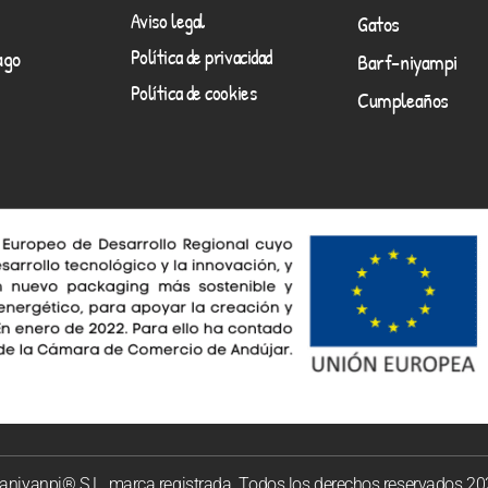
Aviso legal
Gatos
Política de privacidad
ago
Barf-niyampi
Política de cookies
Cumpleaños
niyanpi® S.L. marca registrada. Todos los derechos reservados.2