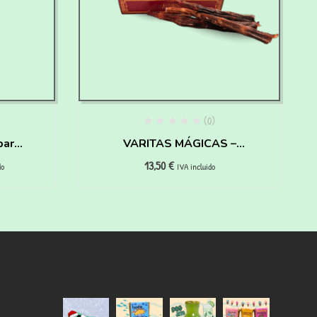
(0)
para
VARITAS MÁGICAS –
13,50
€
HAIRY PAWTTER
do
IVA incluido