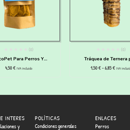
(0)
(0)
coPet Para Perros Y
Tráquea de Ternera 
4,50
€
1,50
€
-
6,85
€
Gatos (120 gr)
perros y gatos
IVA incluido
IVA inclui
E INTERES
POLÍTICAS
ENLACES
laciones y
Condiciones generales
Perros