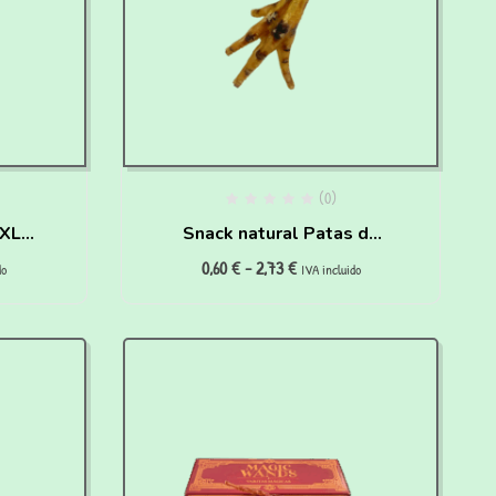
(0)
 XL
Snack natural Patas de
0,60
€
-
2,73
€
os
Pollo para perros y gatos
do
IVA incluido