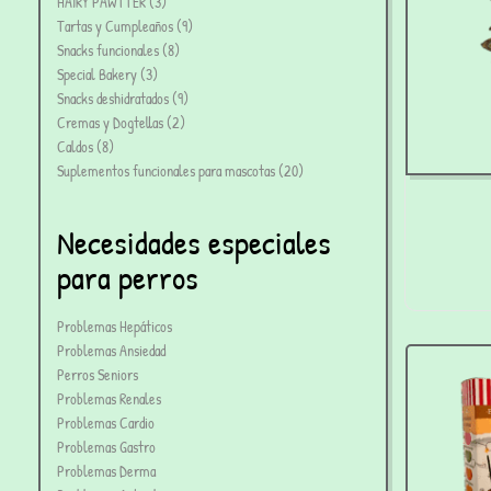
HAIRY PAWTTER
3
Tartas y Cumpleaños
9
Snacks funcionales
8
Special Bakery
3
Snacks deshidratados
9
Cremas y Dogtellas
2
Caldos
8
Suplementos funcionales para mascotas
20
Necesidades especiales
para perros
d
pe
Problemas Hepáticos
Problemas Ansiedad
Perros Seniors
Problemas Renales
Problemas Cardio
Problemas Gastro
Problemas Derma