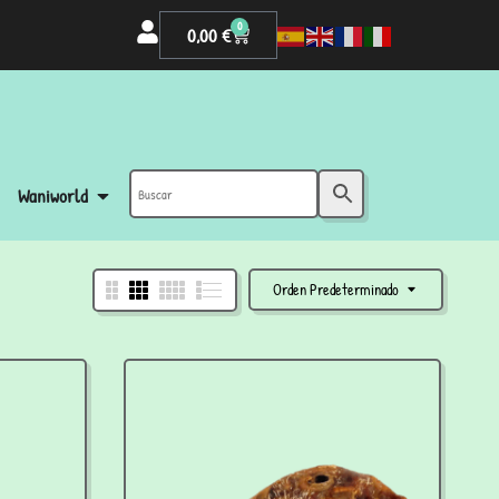
0
0,00
€
Waniworld
Orden Predeterminado