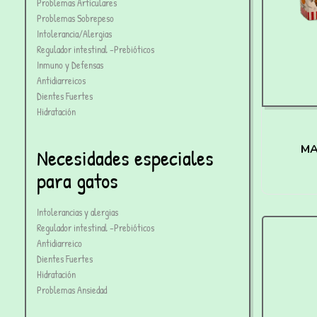
Problemas Articulares
Problemas Sobrepeso
Intolerancia/Alergias
Regulador intestinal -Prebióticos
Inmuno y Defensas
Antidiarreicos
Dientes Fuertes
Hidratación
MAG
Necesidades especiales
para gatos
Intolerancias y alergias
Regulador intestinal -Prebióticos
Antidiarreico
Dientes Fuertes
Hidratación
Problemas Ansiedad