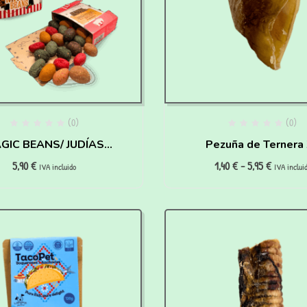
(0)
(0)
IC BEANS/ JUDÍAS
Pezuña de Ternera
5,90
€
1,40
€
-
5,95
€
MÁGICAS – HAIRY
para perros y gat
IVA incluido
IVA inclui
PAWTTER