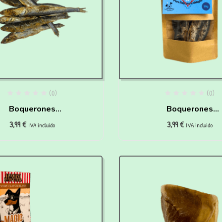
(0)
(0)
Boquerones
Boquerones
3,99
€
3,99
€
eshidratados para
Deshidratados Pa
IVA incluido
IVA incluido
rros y gatos (50 gr)
Perros Y Gatos (50 