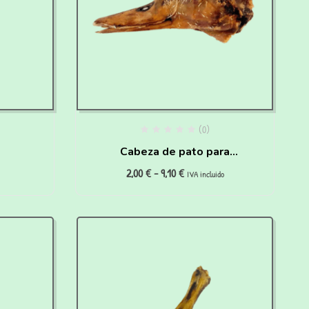
(0)
Cabeza de pato para
2,00
€
-
9,10
€
ra
perros y gatos
IVA incluido
Gr)