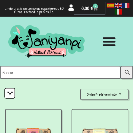
0
0,00
€
Envío gratis en compras superiores a 60
euros en toda la península.
Orden Predeterminado