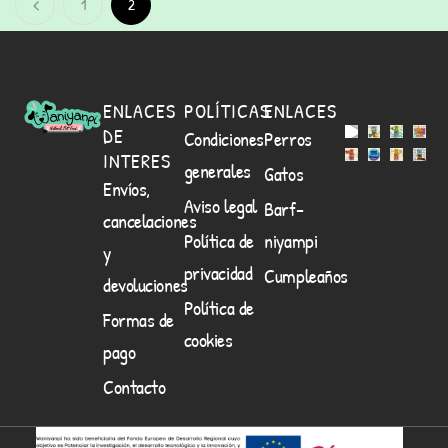
1
2
ENLACES
POLÍTICAS
ENLACES
DE
Condiciones
Perros
INTERES
generales
Gatos
Envíos,
Aviso legal
Barf-
cancelaciones
Política de
niyampi
y
privacidad
Cumpleaños
devoluciones
Política de
Formas de
cookies
pago
Contacto