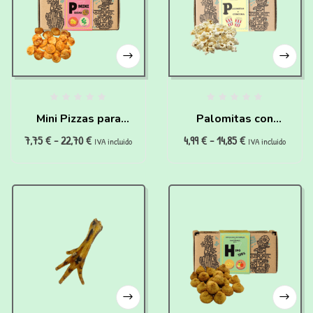
Mini Pizzas para
Palomitas con
7,75
€
-
22,70
€
4,99
€
-
14,85
€
perros (150g)
cúrcuma para perros
IVA incluido
IVA incluido
(25g)