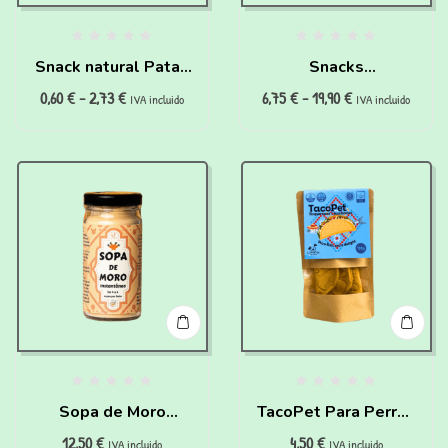
Snack natural Patas
Snacks
0,60
€
-
2,73
€
6,75
€
-
19,90
€
de Pollo para perros
hipoalergénicos
IVA incluido
IVA incluido
y gatos
100% (200g)
Sopa de Moro
TacoPet Para Perros
12,50
€
4,50
€
instantánea para
Y Gatos (120 gr)
IVA incluido
IVA incluido