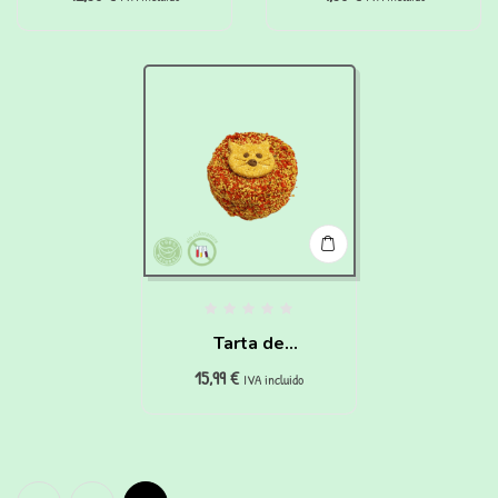
Perros y Gatos
Tarta de
15,99
€
Cumpleaños para
IVA incluido
Gatos de pollo y
zanahoria