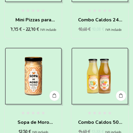
Mini Pizzas para
Combo Caldos 240
7,75
€
-
22,70
€
10,60
€
10,08
€
perros (150g)
ml
IVA incluido
IVA incluido
Sopa de Moro
Combo Caldos 500
12,50
€
14,60
€
13,88
€
instantánea para
ml
IVA incluido
IVA incluido