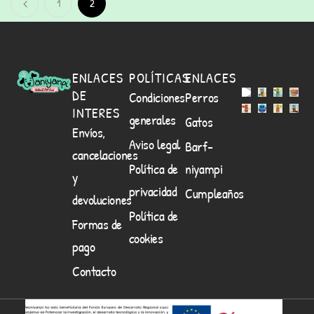
1
2
ENLACES
POLÍTICAS
ENLACES
DE
Condiciones
Perros
INTERES
generales
Gatos
Envíos,
Aviso legal
Barf-
cancelaciones
Política de
niyampi
y
privacidad
Cumpleaños
devoluciones
Política de
Formas de
cookies
pago
Contacto