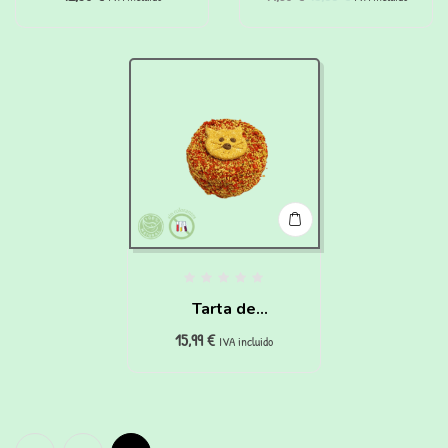
Perros y Gatos
Tarta de
15,99
€
Cumpleaños para
IVA incluido
Gatos de pollo y
zanahoria