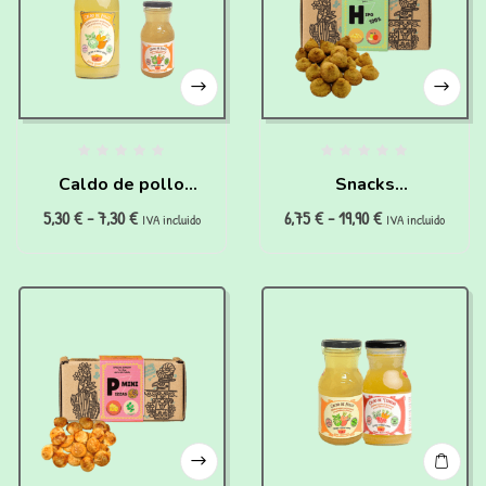
Caldo de pollo
Snacks
5,30
€
-
7,30
€
6,75
€
-
19,90
€
“super hidratante”
hipoalergénicos
IVA incluido
IVA incluido
para perros y gatos
100% (200g)