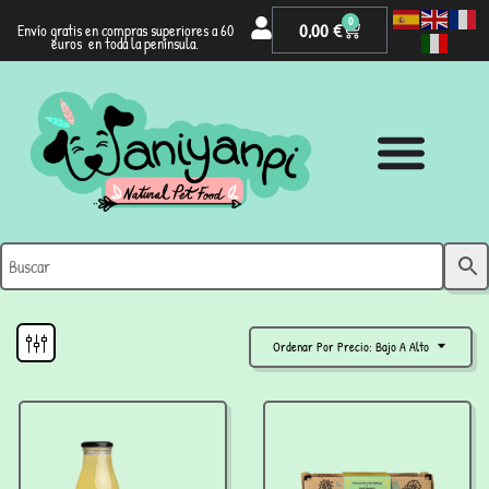
0
0,00
€
Envío gratis en compras superiores a 60
euros en toda la península.
Ordenar Por Precio: Bajo A Alto