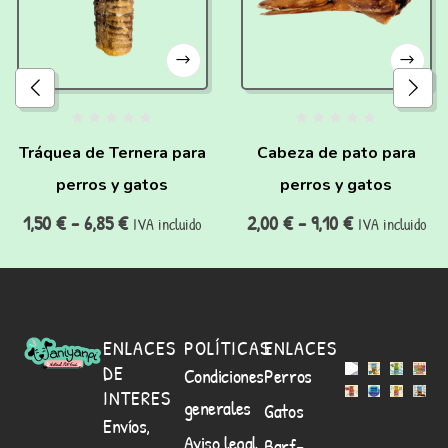
Tráquea de Ternera para
Cabeza de pato para
perros y gatos
perros y gatos
1,50
€
-
6,85
€
2,00
€
-
9,10
€
IVA incluido
IVA incluido
ENLACES
POLÍTICAS
ENLACES
DE
Condiciones
Perros
INTERES
generales
Gatos
Envíos,
Aviso legal
Barf-