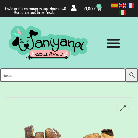
0
0,00
€
Envío gratis en compras superiores a 60
euros en toda la península.