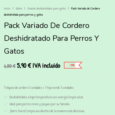
Inicio
Gatos
Snacks deshidratados para gatos
Pack Variado de Cordero
deshidratado para perros y gatos
Pack Variado De Cordero
Deshidratado Para Perros Y
Gatos
5,90
€
IVA incluido
6,80
€
-13%
Tráquea de cordero 5 unidades + Tripa verde 5 unidades
Deshidratados a baja temperatura con energía limpia solar.
Ideal para perros minis y peques por su tamaño.
¡Sarro fuera! Limpia sus dientes de la manera más deliciosa.