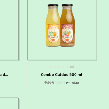
(0)
a de
Combo Caldos 500 ml
14,60
€
13,88
€
RY
IVA incluido