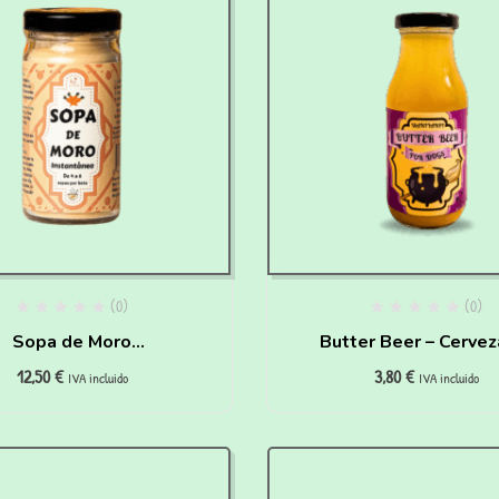
(0)
(0)
Sopa de Moro
Butter Beer – Cervez
12,50
€
3,80
€
antánea para Perros y
Mantequilla – HAI
IVA incluido
IVA incluido
Gatos
PAWTTER