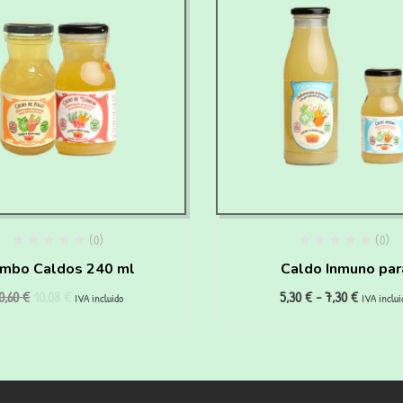
(0)
(0)
mbo Caldos 240 ml
Caldo Inmuno par
0,60
€
10,08
€
5,30
€
-
7,30
€
cachorros
IVA incluido
IVA inclui