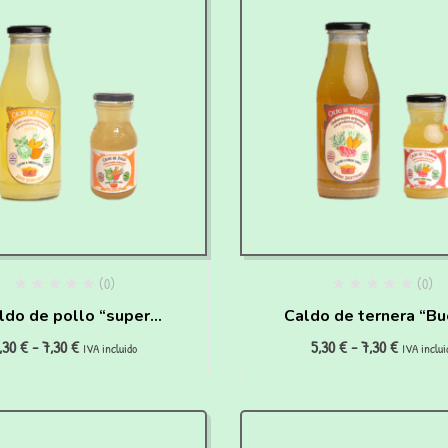
(0)
(0)
ldo de pollo “super
Caldo de ternera “B
,30
€
-
7,30
€
5,30
€
-
7,30
€
atante” para perros y
digestiones” para pe
IVA incluido
IVA inclui
gatos
y gatos