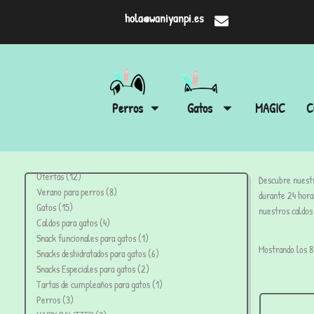
hola@waniyanpi.es
Perros
Gatos
MAGIC
C
Ofertas
12
Descubre nuestr
Verano para perros
8
durante 24 hora
Gatos
15
nuestros caldos 
Caldos para gatos
4
Snack funcionales para gatos
1
Mostrando los 8
Snacks deshidratados para gatos
6
Snacks Especiales para gatos
2
Tartas de cumpleaños para gatos
1
Perros
3