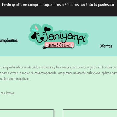
Envío gratis en compras superiores a 60 euros en toda la península.
umpleaños
Ofertas
a exquisita selección de caldos naturales y funcionales para perros y gatos, elaborados co
s para extraer lo mejor de cada componente, asegurando un aporte nutricional óptimo para t
elaborados sin aditivos.
 resultados