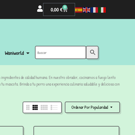
0
0,00
€
Waniworld
n ingredientes de calidad humana. En nuestro obrador, cocinamos a fuego lento
u mascota. Brinda a tu perro una experiencia culinaria saludable y deliciosa con
Ordenar Por Popularidad