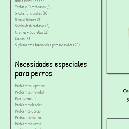
HAIRY PAWTTER
3
Tartas y Cumpleaños
9
Snacks funcionales
8
Special Bakery
3
Snacks deshidratados
9
Cremas y Dogtellas
2
Caldos
8
Suplementos funcionales para mascotas
20
Necesidades especiales
para perros
Problemas Hepáticos
Ca
Problemas Ansiedad
Perros Seniors
5
hidr
Problemas Renales
Problemas Cardio
Problemas Gastro
Problemas Derma