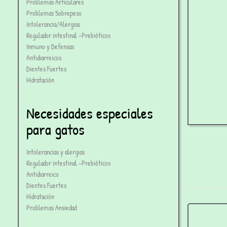
Problemas Articulares
Problemas Sobrepeso
Intolerancia/Alergias
Regulador intestinal -Prebióticos
Inmuno y Defensas
Antidiarreicos
Dientes Fuertes
Hidratación
Necesidades especiales
para gatos
Intolerancias y alergias
Regulador intestinal -Prebióticos
inst
Antidiarreico
Dientes Fuertes
Hidratación
Problemas Ansiedad