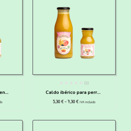
(0)
uenas
Caldo ibérico para perros
5,30
€
-
7,30
€
rros
Deportistas y Seniors
do
IVA incluido