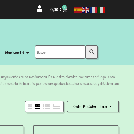
0
0,00
€
Waniworld
n ingredientes de calidad humana. En nuestro obrador, cocinamos a fuego lento
u mascota. Brinda a tu perro una experiencia culinaria saludable y deliciosa con
Orden Predeterminado