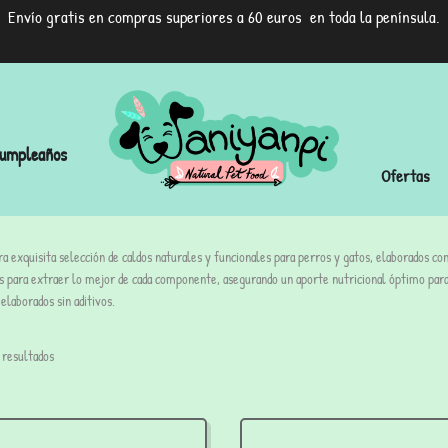
Envío gratis en compras superiores a 60 euros en toda la península.
umpleaños
Ofertas
a exquisita selección de caldos naturales y funcionales para perros y gatos, elaborados co
s para extraer lo mejor de cada componente, asegurando un aporte nutricional óptimo para t
elaborados sin aditivos.
 resultados