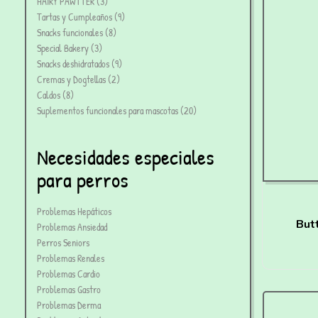
HAIRY PAWTTER
3
Tartas y Cumpleaños
9
Snacks funcionales
8
Special Bakery
3
Snacks deshidratados
9
Cremas y Dogtellas
2
Caldos
8
Suplementos funcionales para mascotas
20
Necesidades especiales
para perros
Problemas Hepáticos
But
Problemas Ansiedad
Perros Seniors
M
Problemas Renales
Problemas Cardio
Problemas Gastro
Problemas Derma