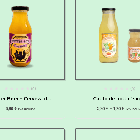
(0)
(0)
ter Beer – Cerveza de
Caldo de pollo “su
3,80
€
5,30
€
-
7,30
€
antequilla – HAIRY
hidratante” para per
IVA incluido
IVA inclui
PAWTTER
gatos