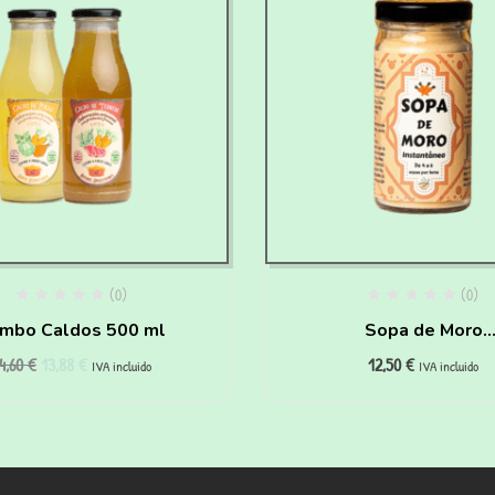
(0)
(0)
mbo Caldos 500 ml
Sopa de Moro
4,60
€
13,88
€
12,50
€
instantánea para Per
IVA incluido
IVA incluido
Gatos