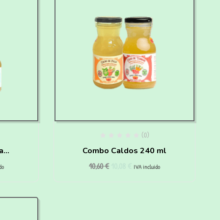
(0)
a
Combo Caldos 240 ml
10,60
€
10,08
€
do
IVA incluido