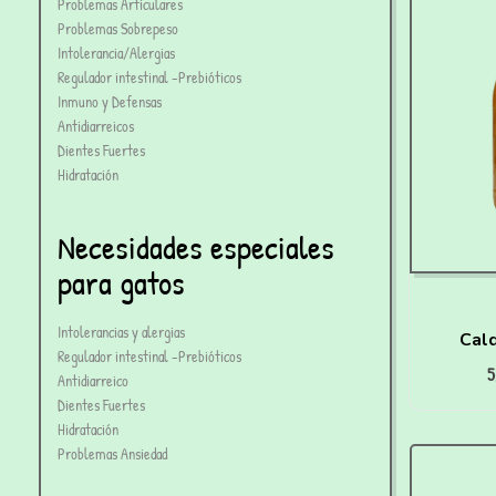
Problemas Articulares
Problemas Sobrepeso
Intolerancia/Alergias
Regulador intestinal -Prebióticos
Inmuno y Defensas
Antidiarreicos
Dientes Fuertes
Hidratación
Necesidades especiales
para gatos
Intolerancias y alergias
Cald
Regulador intestinal -Prebióticos
5
De
Antidiarreico
Dientes Fuertes
Hidratación
Problemas Ansiedad