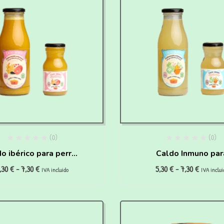
(0)
(0)
o ibérico para perros
Caldo Inmuno par
,30
€
-
7,30
€
5,30
€
-
7,30
€
portistas y Seniors
cachorros
IVA incluido
IVA inclui