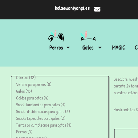
hola@waniyanpi.es
Perros
Gatos
MAGIC
C
Ofertas
12
Descubre nuestr
Verano para perros
8
durante 24 hora
Gatos
15
nuestros caldos 
Caldos para gatos
4
Snack funcionales para gatos
1
Mostrando los 8
Snacks deshidratados para gatos
6
Snacks Especiales para gatos
2
Tartas de cumpleaños para gatos
1
Perros
3