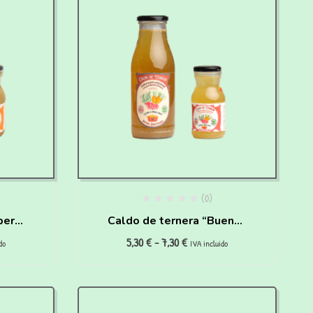
(0)
per
Caldo de ternera “Buenas
5,30
€
-
7,30
€
ros y
digestiones” para perros
do
IVA incluido
y gatos