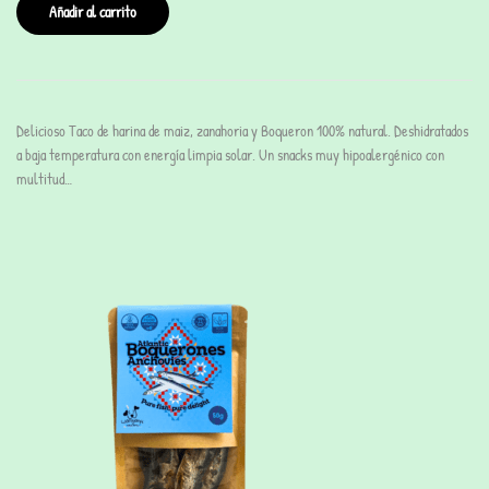
Añadir al carrito
Delicioso Taco de harina de maiz, zanahoria y Boqueron 100% natural. Deshidratados
a baja temperatura con energía limpia solar. Un snacks muy hipoalergénico con
multitud…