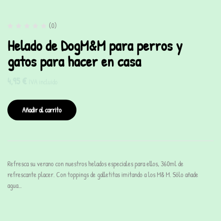
(0)
Helado de DogM&M para perros y
gatos para hacer en casa
4,95
€
IVA incluido
Añadir al carrito
Refresca su verano con nuestros helados especiales para ellos, 360ml de
refrescante placer. Con toppings de galletitas imitando a los M& M. Sólo añade
agua…