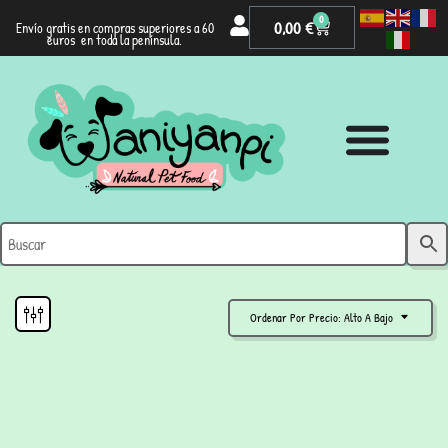
0
0,00
€
Envío gratis en compras superiores a 60
euros en toda la península.
Ordenar Por Precio: Alto A Bajo