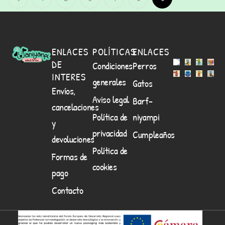
ENLACES
POLÍTICAS
ENLACES
DE
Condiciones
Perros
INTERES
generales
Gatos
Envíos,
Aviso legal
Barf-
cancelaciones
Política de
niyampi
y
privacidad
Cumpleaños
devoluciones
Política de
Formas de
cookies
pago
Contacto