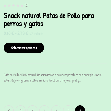
(0)
Snack natural Patas de Pollo para
perros y gatos
0,60
€
-
2,73
€
IVA incluido
Seleccionar opciones
Pata de Pollo 100% natural Deshidratados a baja temperatura con energía limpia
solar. Bajo en grasas y altos en fibra, ideal para mejorar piel y…
1
2
3
4
5
6