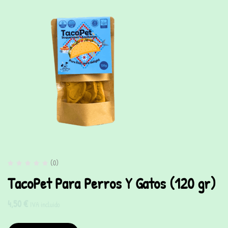
(0)
TacoPet Para Perros Y Gatos (120 gr)
4,50
€
IVA incluido