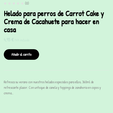
(0)
Helado para perros de Carrot Cake y
Crema de Cacahuete para hacer en
casa
4,95
€
IVA incluido
Añadir al carrito
Refresca su verano con nuestros helados especiales para ellos, 360ml de
refrescante placer. Con untoque de canela y toppings de zanahoria en copos y
crema…