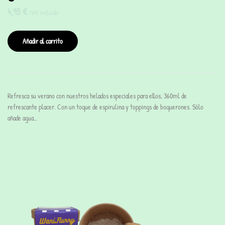
4,95
€
IVA incluido
Añadir al carrito
Refresca su verano con nuestros helados especiales para ellos, 360ml de
refrescante placer. Con un toque de espirulina y toppings de boquerones. Sólo
añade agua…