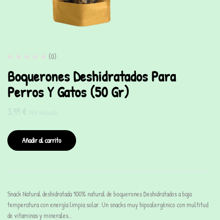
(0)
Boquerones Deshidratados Para
Perros Y Gatos (50 Gr)
3,99
€
IVA incluido
Añadir al carrito
Snack Natural deshidratada 100% natural de boquerones Deshidratados a baja
temperatura con energía limpia solar. Un snacks muy hipoalergénico con multitud
de vitaminas y minerales…