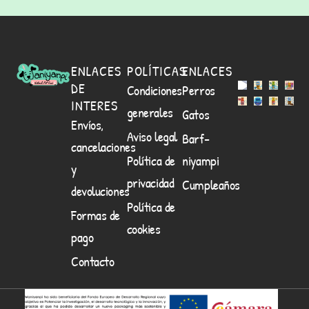
ENLACES
POLÍTICAS
ENLACES
DE
Condiciones
Perros
INTERES
generales
Gatos
Envíos,
Aviso legal
Barf-
cancelaciones
Política de
niyampi
y
privacidad
Cumpleaños
devoluciones
Política de
Formas de
cookies
pago
Contacto