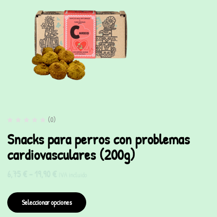
(0)
Snacks para perros con problemas
cardiovasculares (200g)
6,75
€
-
19,90
€
IVA incluido
Seleccionar opciones