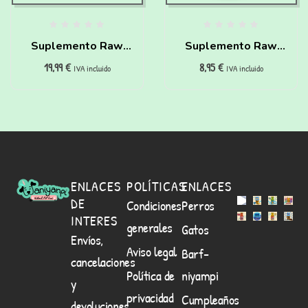
Suplemento Raw
Suplemento Raw
19,99
€
8,95
€
Senior para perros
Senior para perros
IVA incluido
IVA incluido
Waniyanpi (50 g)
ENLACES
POLÍTICAS
ENLACES
DE
Condiciones
Perros
INTERES
generales
Gatos
Envíos,
Aviso legal
Barf-
cancelaciones
Política de
niyampi
y
privacidad
Cumpleaños
devoluciones