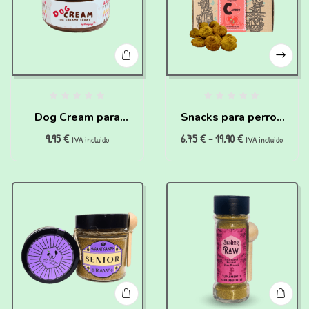
Dog Cream para
Snacks para perros
9,95
€
6,75
€
-
19,90
€
perros
con problemas
IVA incluido
IVA incluido
cardiovasculares
(200g)