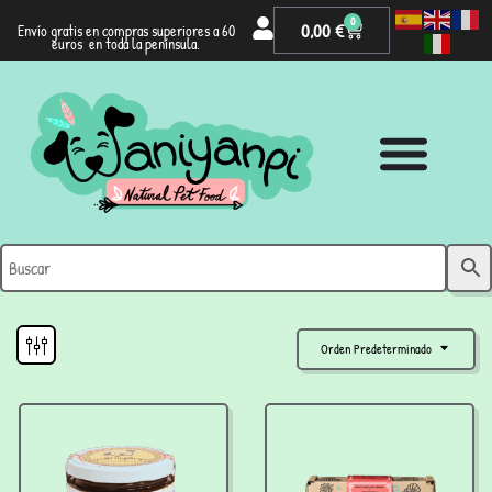
0
0,00
€
Envío gratis en compras superiores a 60
euros en toda la península.
Orden Predeterminado