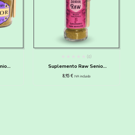
(0)
nior
Suplemento Raw Senior
8,95
€
para perros Waniyanpi
IVA incluido
(50 g)