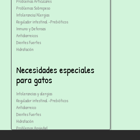
Problemas Articulares
Problemas Sobrepeso
Intolerancia/Alergias
Regulador intestinal -Prebióticos
Inmuno y Defensas
Antidiarreicos
Dientes Fuertes
Hidratación
Necesidades especiales
para gatos
Intolerancias y alergias
Regulador intestinal -Prebióticos
Antidiarreico
Dientes Fuertes
Hidratación
Problemas Ansiedad