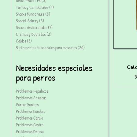
HAIRY PAWTTER
3
Tartas y Cumpleaños
9
Snacks funcionales
8
Special Bakery
3
Snacks deshidratados
9
Cremas y Dogtellas
2
Caldos
8
Suplementos funcionales para mascotas
20
Necesidades especiales
Cald
para perros
5
De
Problemas Hepáticos
Problemas Ansiedad
Perros Seniors
Problemas Renales
Problemas Cardio
Problemas Gastro
Problemas Derma