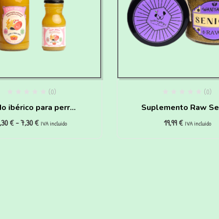
(0)
(0)
o ibérico para perros
Suplemento Raw Se
,30
€
-
7,30
€
19,99
€
portistas y Seniors
para perros
IVA incluido
IVA incluido