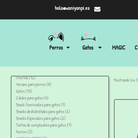
hola@waniyanpi.es
Perros
Gatos
MAGIC
C
Ofertas
12
Mostrando los 3
Verano para perros
8
Gatos
15
Caldos para gatos
4
Snack funcionales para gatos
1
Snacks deshidratados para gatos
6
Snacks Especiales para gatos
2
Tartas de cumpleaños para gatos
1
Perros
3