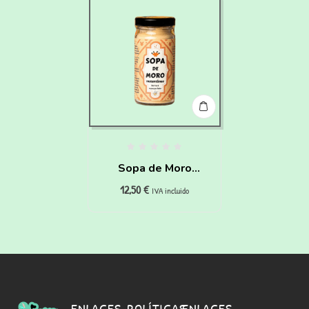
Sopa de Moro
12,50
€
instantánea para
IVA incluido
Perros y Gatos
ENLACES
POLÍTICAS
ENLACES