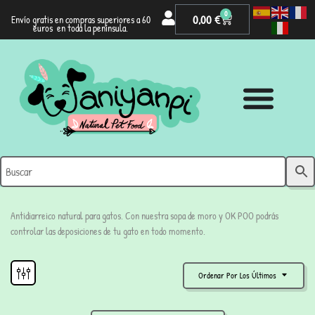
0
0,00
€
Envío gratis en compras superiores a 60
euros en toda la península.
Antidiarreico natural para gatos. Con nuestra sopa de moro y OK POO podrás
controlar las deposiciones de tu gato en todo momento.
Ordenar Por Los Últimos