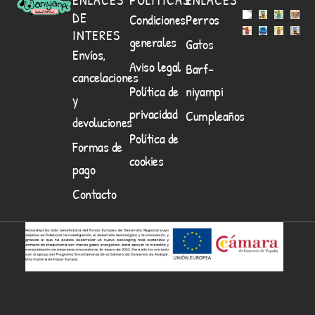
DE
Condiciones
Perros
INTERES
generales
Gatos
Envíos,
Aviso legal
Barf-
cancelaciones
Política de
niyampi
y
privacidad
Cumpleaños
devoluciones
Política de
Formas de
cookies
pago
Contacto