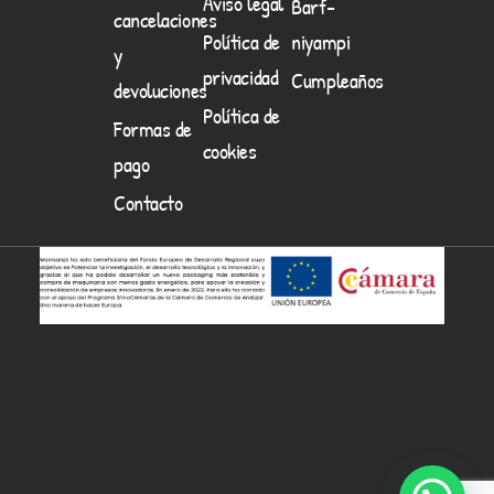
Aviso legal
Barf-
cancelaciones
Política de
niyampi
y
privacidad
Cumpleaños
devoluciones
Política de
Formas de
cookies
pago
Contacto