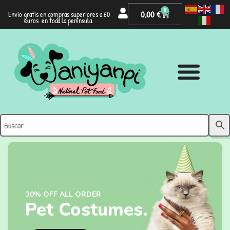
0
0,00
€
Envío gratis en compras superiores a 60
euros en toda la península.
30% OFF ALL ORDER
Pet Costumes.