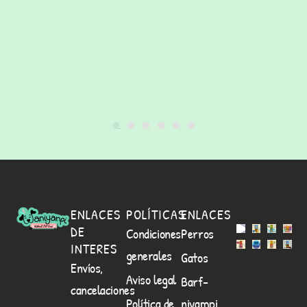
ENLACES
POLÍTICAS
ENLACES
DE
Condiciones
Perros
INTERES
generales
Gatos
Envíos,
Aviso legal
Barf-
cancelaciones
Política de
niyampi