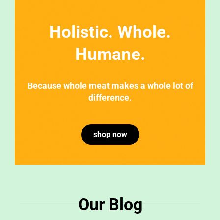
Holistic. Whole.
Humane.
Because whole meat makes a whole lot of
difference.
shop now
Our Blog