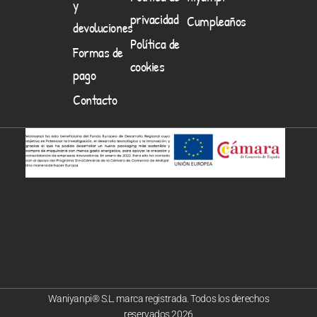
y
privacidad
Cumpleaños
devoluciones
Política de
Formas de
cookies
pago
Contacto
Waniyanpi® S.L. marca registrada. Todos los derechos
reservados.2026