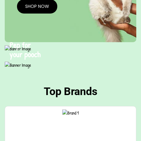
SHOP NOW
Buy one
& Get 1 free
Pep for
your pooch
Top Brands