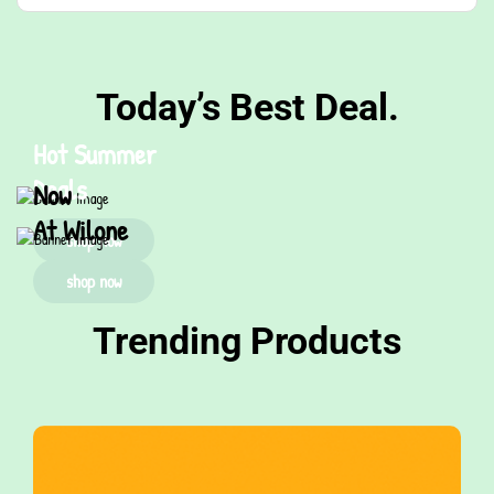
Today’s Best Deal.
Hot Summer
Deals
Now
At Wilone
shop now
shop now
Trending Products