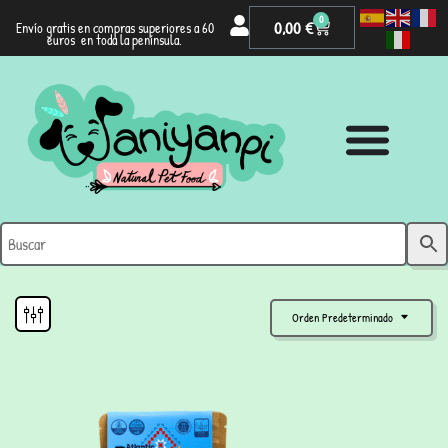
0
0,00
€
Envío gratis en compras superiores a 60
euros en toda la península.
Orden Predeterminado