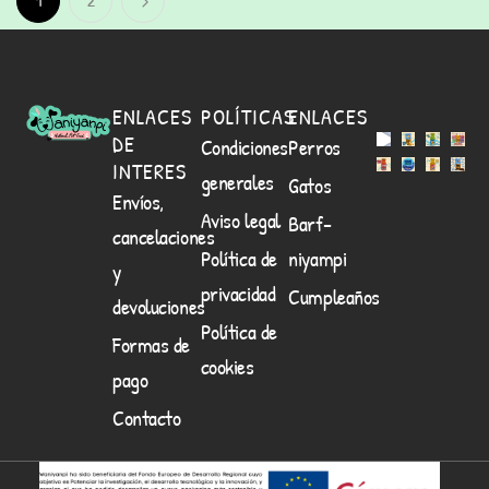
1
2
ENLACES
POLÍTICAS
ENLACES
DE
Condiciones
Perros
INTERES
generales
Gatos
Envíos,
Aviso legal
Barf-
cancelaciones
Política de
niyampi
y
privacidad
Cumpleaños
devoluciones
Política de
Formas de
cookies
pago
Contacto