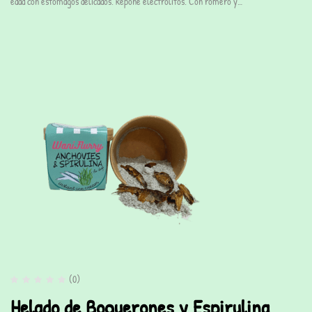
edad con estómagos delicados. Repone electrolitos. Con romero y…
(0)
Helado de Boquerones y Espirulina