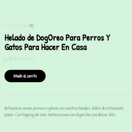
(0)
Helado de DogOreo Para Perros Y
Gatos Para Hacer En Casa
4,95
€
IVA incluido
Añadir al carrito
Refresca su verano perruno o gatuno con nuestros helados, 360ml de refrescante
placer. Con toppings de oreo, hechos a mano con algarroba, una delicia. Sólo…