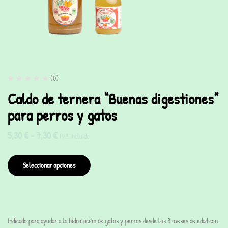
(0)
Caldo de ternera “Buenas digestiones”
para perros y gatos
5,30
€
-
7,30
€
IVA incluido
Seleccionar opciones
Indicado para ayudar a la hidratación de gatos y perros desde los 3 meses de edad con