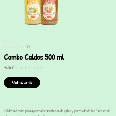
(0)
Combo Caldos 500 ml
13,88
€
14,60
€
IVA incluido
Añadir al carrito
Caldos Indicados para ayudar a la hidratación de gatos y perros desde los 3 meses de