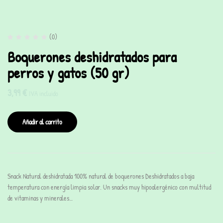
(0)
Boquerones deshidratados para
perros y gatos (50 gr)
3,99
€
IVA incluido
Añadir al carrito
Snack Natural deshidratada 100% natural de boquerones Deshidratados a baja
temperatura con energía limpia solar. Un snacks muy hipoalergénico con multitud
de vitaminas y minerales…