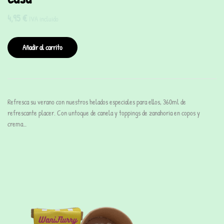
4,95
€
IVA incluido
Añadir al carrito
Refresca su verano con nuestros helados especiales para ellos, 360ml de
refrescante placer. Con untoque de canela y toppings de zanahoria en copos y
crema…