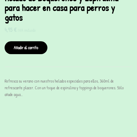
para hacer en casa para perros y
gatos
4,95
€
IVA incluido
Añadir al carrito
Refresca su verano con nuestros helados especiales para ellos, 360ml de
refrescante placer. Con un toque de espirulina y toppings de boquerones. Sólo
añade agua…