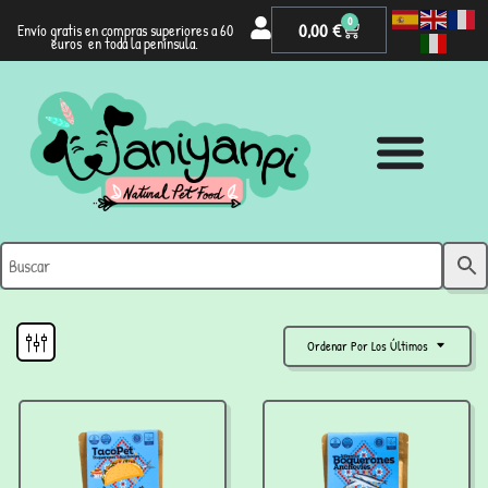
0
0,00
€
Envío gratis en compras superiores a 60
euros en toda la península.
Ordenar Por Los Últimos