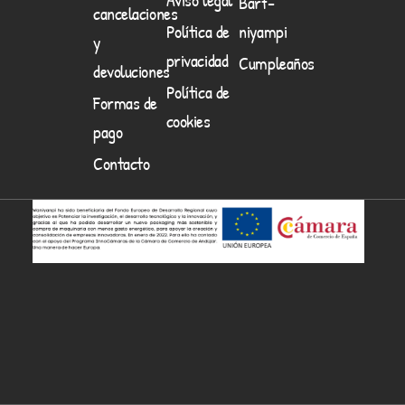
Barf-
cancelaciones
Política de
niyampi
y
privacidad
Cumpleaños
devoluciones
Política de
Formas de
cookies
pago
Contacto