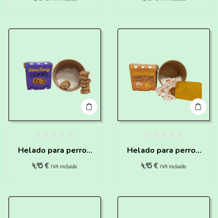
para hacer en casa
Espirulina para hacer
en casa para perros
y gatos
Helado para perros
Helado para perros
4,95
€
4,95
€
de Cookies para
de Carrot Cake y
IVA incluido
IVA incluido
hacer en casa
Crema de Cacahuete
para hacer en casa