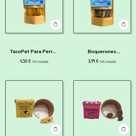
TacoPet Para Perros
Boquerones
4,50
€
3,99
€
Y Gatos (120 gr)
Deshidratados Para
IVA incluido
IVA incluido
Perros Y Gatos (50
Gr)