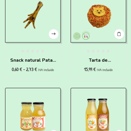
Snack natural Patas
Tarta de
0,60
€
-
2,73
€
15,99
€
de Pollo para perros
Cumpleaños para
IVA incluido
IVA incluido
y gatos
Gatos de pollo y
zanahoria