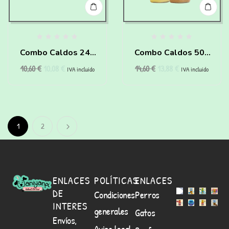
Combo Caldos 240
Combo Caldos 500
10,60
€
10,08
€
14,60
€
13,88
€
ml
ml
IVA incluido
IVA incluido
1
2
ENLACES
POLÍTICAS
ENLACES
DE
Condiciones
Perros
INTERES
generales
Gatos
Envíos,
Aviso legal