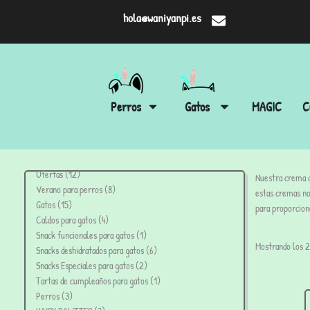
hola@waniyanpi.es
Perros
Gatos
MAGIC
C
Ofertas
12
Nuestra crema d
Verano para perros
8
estas cremas no
Gatos
15
para proporcion
Caldos para gatos
4
Snack funcionales para gatos
1
Mostrando los 2
Snacks deshidratados para gatos
6
Snacks Especiales para gatos
2
Tartas de cumpleaños para gatos
1
Perros
3