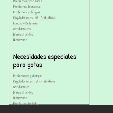
Problemas Articulares
Problemas Sobrepeso
Intolerancia/Alergias
Regulador intestinal -Prebióticos
Inmuno y Defensas
Antidiarreicos
Dientes Fuertes
Hidratación
Necesidades especiales
para gatos
Intolerancias y alergias
Regulador intestinal -Prebióticos
Antidiarreico
Dientes Fuertes
Hidratación
Problemas Ansiedad