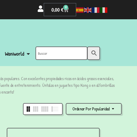
0
0,00
€
Waniworld
ás populares. Con excelentes propiedades ricas en ácidos grasos esenciales,
fuente de entretenimiento. Úntalas en juguetes tipo Kong o en alfombrillas
s encanta!
Ordenar Por Popularidad