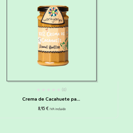
(0)
Crema de Cacahuete para
8,95
€
perros
IVA incluido