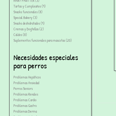
HAIRY PAWTTER
3
Tartas y Cumpleaños
9
Snacks funcionales
8
Special Bakery
3
Snacks deshidratados
9
Cremas y Dogtellas
2
Caldos
8
Suplementos funcionales para mascotas
20
Necesidades especiales
para perros
Problemas Hepáticos
Problemas Ansiedad
Perros Seniors
Problemas Renales
Problemas Cardio
Problemas Gastro
Problemas Derma