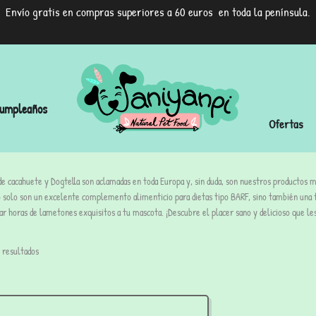
Envío gratis en compras superiores a 60 euros en toda la península.
umpleaños
Ofertas
e cacahuete y Dogtella son aclamadas en toda Europa y, sin duda, son nuestros productos m
 solo son un excelente complemento alimenticio para dietas tipo BARF, sino también una 
ar horas de lametones exquisitos a tu mascota. ¡Descubre el placer sano y delicioso que le
 resultados