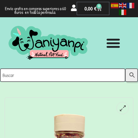
0
0,00
€
Envío gratis en compras superiores a 60
euros en toda la península.