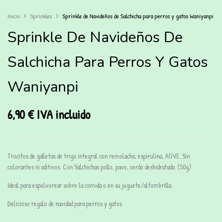
Inicio
Sprinkles
Sprinkle de Navideños de Salchicha para perros y gatos Waniyanpi
Sprinkle De Navideños De
Salchicha Para Perros Y Gatos
Waniyanpi
6,90
€
IVA incluido
Trocitos de galletas de trigo integral con remolacha, espirulina, AOVE. Sin
colorantes ni aditivos. Con Salchichas pollo, pavo, cerdo deshidratada. (50g)
Ideal para espolvorear sobre la comida o en su juguete/alfombrilla.
Delicioso regalo de navidad para perros y gatos