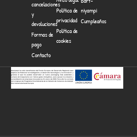
Barf-
cancelaciones
Política de
niyampi
y
privacidad
Cumpleaños
devoluciones
Política de
Formas de
cookies
pago
Contacto