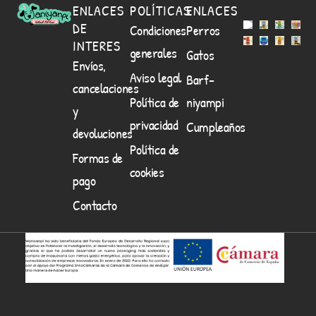
ENLACES
POLÍTICAS
ENLACES
DE
Condiciones
Perros
INTERES
generales
Gatos
Envíos,
Aviso legal
Barf-
cancelaciones
Política de
niyampi
y
privacidad
Cumpleaños
devoluciones
Política de
Formas de
cookies
pago
Contacto