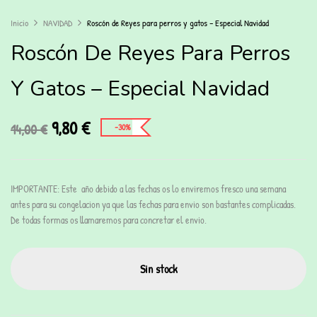
Inicio
NAVIDAD
Roscón de Reyes para perros y gatos – Especial Navidad
Roscón De Reyes Para Perros
Y Gatos – Especial Navidad
9,80
€
14,00
€
-30%
IMPORTANTE: Este a
ño
debido a las fechas os lo enviremos fresco una semana
antes para su congelacion ya que las fechas para envio son bastantes complicadas.
De todas formas os llamaremos para concretar el envio.
Sin stock