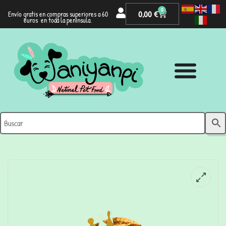
0
0,00
€
Envío gratis en compras superiores a 60
euros en toda la península.