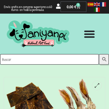
0
0,00
€
Envío gratis en compras superiores a 60
euros en toda la península.