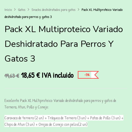
Inicio
Gatos
Snacks deshidratados para gatos
Pack XL Multiproteico Variado
deshidratado para perros y gatos 3
Pack XL Multiproteico Variado
Deshidratado Para Perros Y
Gatos 3
18,65
€
IVA incluido
19,63
€
-5%
Excelente Pack XL Multiproteico Variado deshidratado para perros y gatos de
Ternera, Atun, Pollo y Conejo:
Caravaca de ternera (2 un) + Tráquea de Ternera (3 un) + Patas de Pollo (3 un) +
Chips de Atun (3 un) + Orejas de Conejo con pelos(2 un)