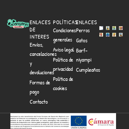
ENLACES
POLÍTICAS
ENLACES
DE
Condiciones
Perros
INTERES
generales
Gatos
Envíos,
Aviso legal
Barf-
cancelaciones
Política de
niyampi
y
privacidad
Cumpleaños
devoluciones
Política de
Formas de
cookies
pago
Contacto