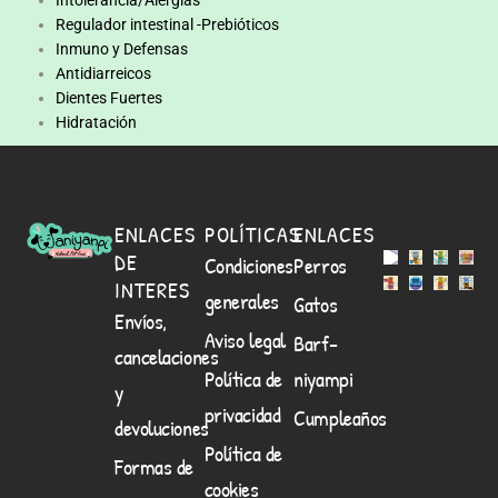
Intolerancia/Alergias
Regulador intestinal -Prebióticos
Inmuno y Defensas
Antidiarreicos
Dientes Fuertes
Hidratación
ENLACES
POLÍTICAS
ENLACES
DE
Condiciones
Perros
INTERES
generales
Gatos
Envíos,
Aviso legal
Barf-
cancelaciones
Política de
niyampi
y
privacidad
Cumpleaños
devoluciones
Política de
Formas de
cookies