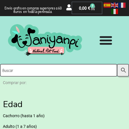
0
0,00
€
Envío gratis en compras superiores a 60
euros en toda la península.
Comprar por:
Edad
Cachorro (hasta 1 año)
Adulto (1 a 7 años)