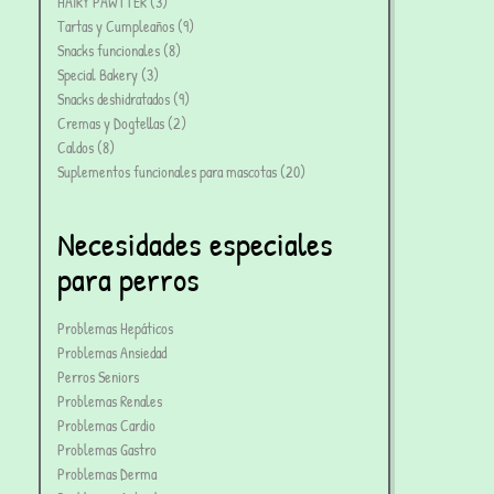
HAIRY PAWTTER
3
Tartas y Cumpleaños
9
Snacks funcionales
8
Special Bakery
3
Snacks deshidratados
9
Cremas y Dogtellas
2
Caldos
8
Suplementos funcionales para mascotas
20
Necesidades especiales
para perros
Problemas Hepáticos
Problemas Ansiedad
Perros Seniors
Problemas Renales
Problemas Cardio
Problemas Gastro
Problemas Derma