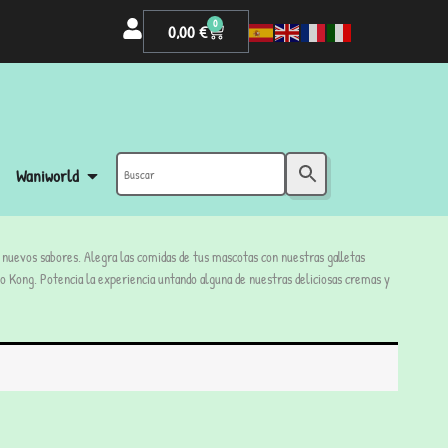
0
0,00
€
Waniworld
uevos sabores. Alegra las comidas de tus mascotas con nuestras galletas
 Kong. Potencia la experiencia untando alguna de nuestras deliciosas cremas y