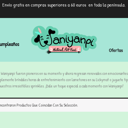
Envío gratis en compras superiores a 60 euros en toda la península.
umpleaños
Ofertas
e Waniyanpi fueron pioneros en su momento y ahora regresan renovados con emocionantes n
mplemente bríndales horas de entretenimiento con lametones en su Lickymat o juguete tipo
uestros irresistibles sprinkles. ¡Dale un toque especial a cada momento con Waniyanpi!
ncontraron Productos Que Coincidan Con Su Selección.