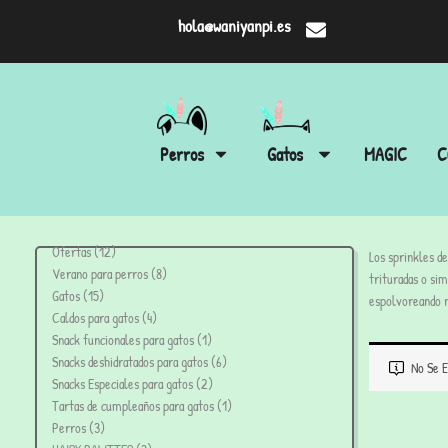
hola@waniyanpi.es
Perros
Gatos
MAGIC
C
Ofertas
12
Los sprinkles d
Verano para perros
8
trituradas o si
Gatos
15
espolvoreando n
Caldos para gatos
4
Snack funcionales para gatos
1
Snacks deshidratados para gatos
6
No Se E
Snacks Especiales para gatos
2
Tartas de cumpleaños para gatos
1
Perros
3