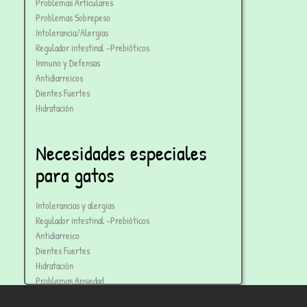
Problemas Articulares
Problemas Sobrepeso
Intolerancia/Alergias
Regulador intestinal -Prebióticos
Inmuno y Defensas
Antidiarreicos
Dientes Fuertes
Hidratación
Necesidades especiales
para gatos
Intolerancias y alergias
Regulador intestinal -Prebióticos
Antidiarreico
Dientes Fuertes
Hidratación
Problemas Ansiedad