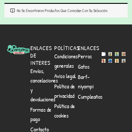
No Se Encontraron Productos Que Coincidan Con Su Selección.
ENLACES
POLÍTICAS
ENLACES
DE
Condiciones
Perros
INTERES
generales
Gatos
Envíos,
Aviso legal
Barf-
cancelaciones
Política de
niyampi
y
privacidad
Cumpleaños
devoluciones
Política de
Formas de
cookies
pago
Contacto