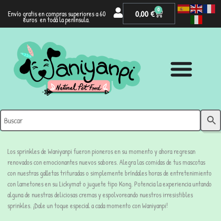
0
0,00
€
Envío gratis en compras superiores a 60
euros en toda la península.
Los sprinkles de Waniyanpi fueron pioneros en su momento y ahora regresan
renovados con emocionantes nuevos sabores. Alegra las comidas de tus mascotas
con nuestras galletas trituradas o simplemente bríndales horas de entretenimiento
con lametones en su Lickymat o juguete tipo Kong. Potencia la experiencia untando
alguna de nuestras deliciosas cremas y espolvoreando nuestros irresistibles
sprinkles. ¡Dale un toque especial a cada momento con Waniyanpi!