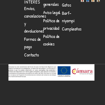
INTERES
generales
Gatos
Envíos,
Aviso legal
Barf-
cancelaciones
Política de
niyampi
y
privacidad
Cumpleaños
devoluciones
Política de
Formas de
cookies
pago
Contacto