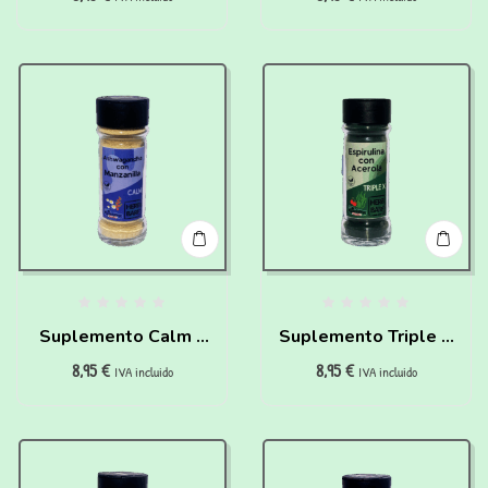
para perros(60g)
Chia para
perros(60g)
Suplemento Calm –
Suplemento Triple X
8,95
€
8,95
€
Shwagandha y
– Espirulina &
IVA incluido
IVA incluido
manzanilla para
Acerola para
perros(60g)
perros(60g)