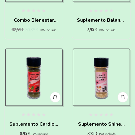
Combo Bienestar
Suplemento Balance
32,49
€
30,87
€
6,95
€
Digestivo
– Curcuma y Jengibre
IVA incluido
IVA incluido
para perros(60g)
Suplemento Cardio –
Suplemento Shine –
8,95
€
8,95
€
Espino y Curcuma
Linaza, Bardana y
IVA incluido
IVA incluido