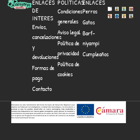
ENLACES
POLÍTICAS
ENLACES
DE
Condiciones
Perros
INTERES
generales
Gatos
Envíos,
Aviso legal
Barf-
cancelaciones
Política de
niyampi
y
privacidad
Cumpleaños
devoluciones
Política de
Formas de
cookies
pago
Contacto