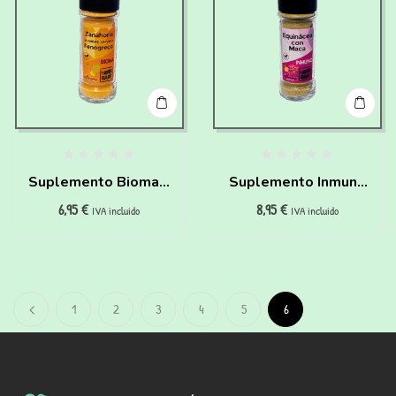
Suplemento Bioma –
Suplemento Inmuno
6,95
€
8,95
€
Zanahoria y levadura
– Equinácea y maca
IVA incluido
IVA incluido
cerveza para perros
para perros (50g)
(60g)
1
2
3
4
5
6