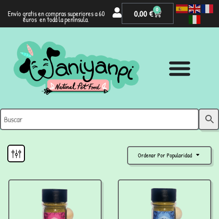
0
0,00
€
Envío gratis en compras superiores a 60
euros en toda la península.
Ordenar Por Popularidad