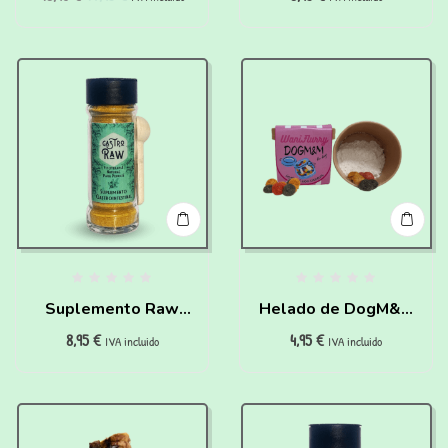
Waniyanpi (50 g)
Suplemento Raw
Helado de DogM&M
8,95
€
4,95
€
Gastro para perros
para perros y gatos
IVA incluido
IVA incluido
Waniyanpi (50 g)
para hacer en casa