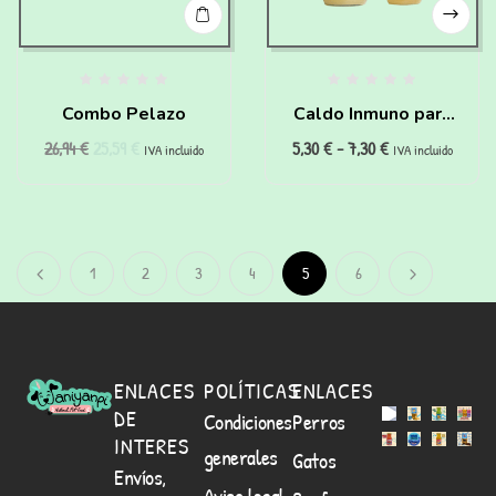
Combo Pelazo
Caldo Inmuno para
26,94
€
25,59
€
5,30
€
-
7,30
€
cachorros
IVA incluido
IVA incluido
1
2
3
4
5
6
ENLACES
POLÍTICAS
ENLACES
DE
Condiciones
Perros
INTERES
generales
Gatos
Envíos,
Aviso legal