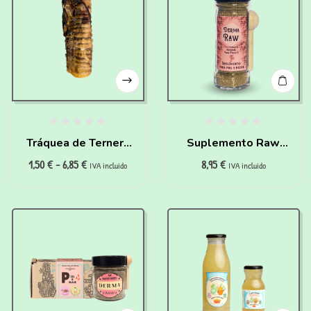
Tráquea de Ternera
Suplemento Raw
1,50
€
-
6,85
€
8,95
€
para perros y gatos
Derma para perros
IVA incluido
IVA incluido
Waniyanpi (50 g)