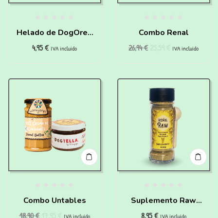
Helado de DogOreo
Combo Renal
4,95
€
26,94
€
25,59
€
Para Perros Y Gatos
IVA incluido
IVA incluido
Para Hacer En Casa
Combo Untables
Suplemento Raw
18,90
€
17,95
€
8,95
€
Renal para perros
IVA incluido
IVA incluido