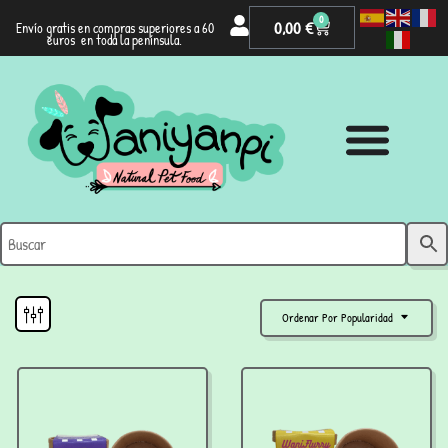
0
0,00
€
Envío gratis en compras superiores a 60
euros en toda la península.
Ordenar Por Popularidad