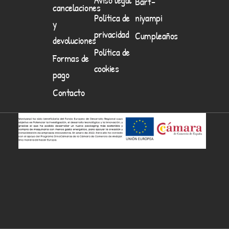
Barf-
cancelaciones
Política de
niyampi
y
privacidad
Cumpleaños
devoluciones
Política de
Formas de
cookies
pago
Contacto