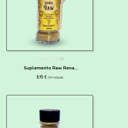
(0)
Suplemento Raw Renal
8,95
€
para perros Waniyanpi
IVA incluido
(50 g)