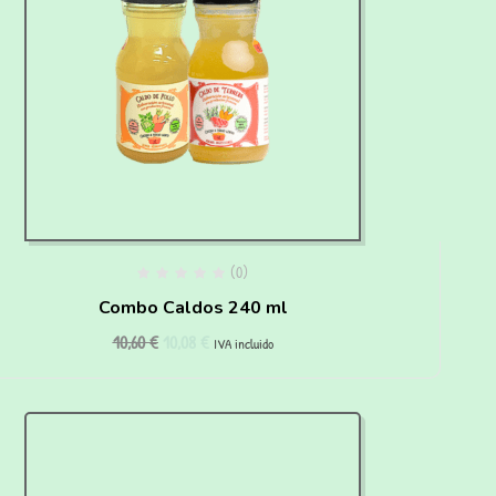
(0)
Combo Caldos 240 ml
10,60
€
10,08
€
IVA incluido