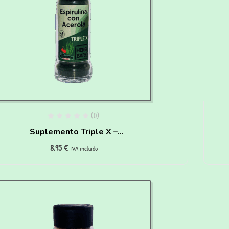
(0)
Suplemento Triple X –
8,95
€
Espirulina & Acerola para
IVA incluido
perros(60g)