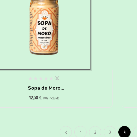
(0)
Sopa de Moro
12,50
€
instantánea para Perros y
IVA incluido
Gatos
1
2
3
4