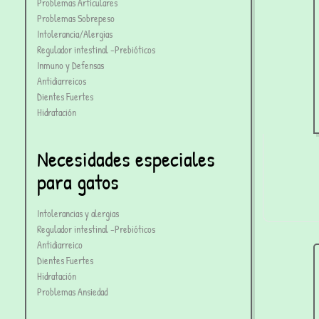
Problemas Articulares
Problemas Sobrepeso
Intolerancia/Alergias
Regulador intestinal -Prebióticos
Inmuno y Defensas
Antidiarreicos
Dientes Fuertes
Hidratación
Necesidades especiales
para gatos
Intolerancias y alergias
Regulador intestinal -Prebióticos
Antidiarreico
Dientes Fuertes
Hidratación
Problemas Ansiedad