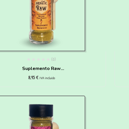
(0)
Suplemento Raw
8,95
€
Hepático para perros
IVA incluido
Waniyanpi (50 g)