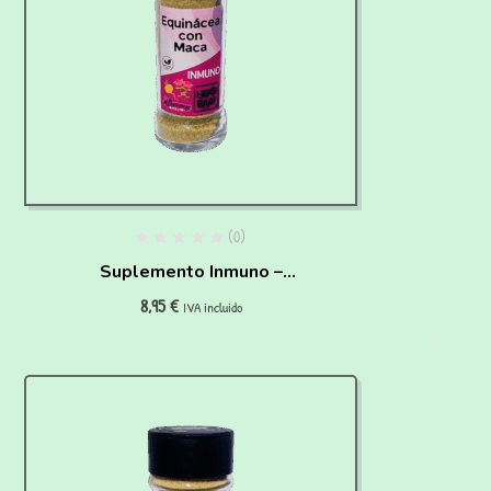
(0)
Suplemento Inmuno –
8,95
€
Equinácea y maca para
IVA incluido
perros (50g)