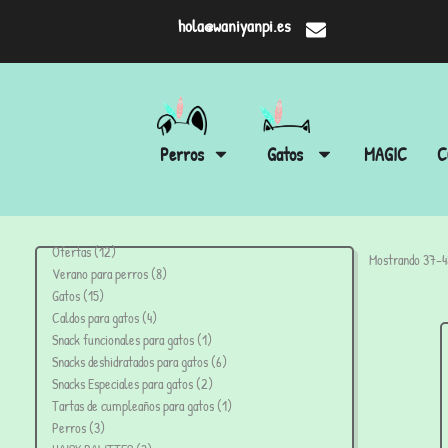
hola@waniyanpi.es
Perros
Gatos
MAGIC
C
Ofertas
12
Mostrando 37–48
Verano para perros
8
Gatos
15
Caldos para gatos
4
Snack funcionales para gatos
1
Snacks deshidratados para gatos
6
Snacks Especiales para gatos
2
Tartas de cumpleaños para gatos
1
Perros
3