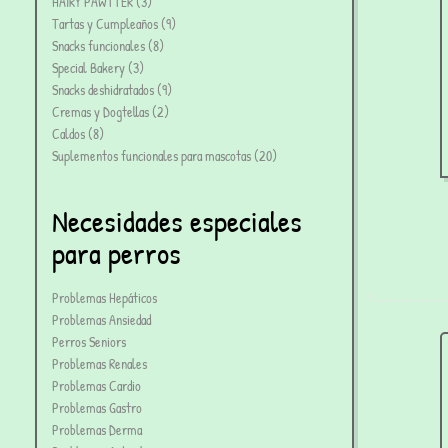
HAIRY PAWTTER
3
Tartas y Cumpleaños
9
Snacks funcionales
8
Special Bakery
3
Snacks deshidratados
9
Cremas y Dogtellas
2
Caldos
8
Suplementos funcionales para mascotas
20
Necesidades especiales
para perros
Problemas Hepáticos
Problemas Ansiedad
Perros Seniors
Problemas Renales
Problemas Cardio
Problemas Gastro
Problemas Derma