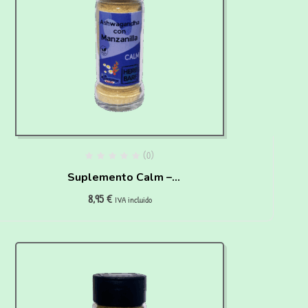
(0)
Suplemento Calm –
8,95
€
Shwagandha y manzanilla
IVA incluido
para perros(60g)