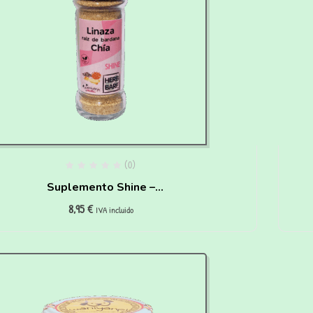
(0)
Suplemento Shine –
8,95
€
Linaza, Bardana y Chia
IVA incluido
para perros(60g)