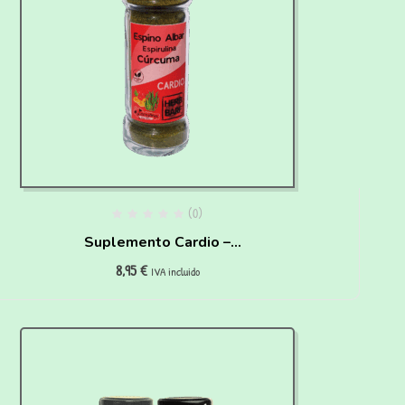
(0)
Suplemento Cardio –
8,95
€
Espino y Curcuma para
IVA incluido
perros(60g)