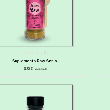
(0)
Suplemento Raw Senior
8,95
€
para perros Waniyanpi
IVA incluido
(50 g)