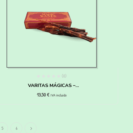
(0)
VARITAS MÁGICAS –
13,50
€
HAIRY PAWTTER
IVA incluido
5
6