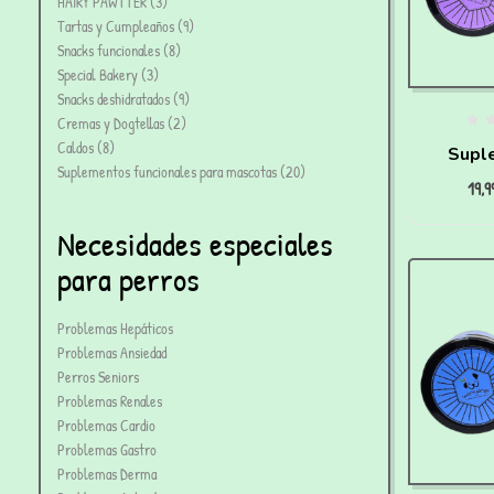
HAIRY PAWTTER
3
Tartas y Cumpleaños
9
Snacks funcionales
8
Special Bakery
3
Snacks deshidratados
9
Cremas y Dogtellas
2
Caldos
8
Supl
Suplementos funcionales para mascotas
20
19,
Senio
Necesidades especiales
para perros
Problemas Hepáticos
Problemas Ansiedad
Perros Seniors
Problemas Renales
Problemas Cardio
Problemas Gastro
Problemas Derma