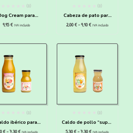
(0)
(0)
Dog Cream para
Cabeza de pato para
9,95
€
2,00
€
-
9,10
€
perros
perros y gatos
IVA incluido
IVA incluido
(0)
(0)
aldo ibérico para
Caldo de pollo “super
30
€
-
7,30
€
5,30
€
-
7,30
€
ros Deportistas y
hidratante” para
IVA incluido
IVA incluido