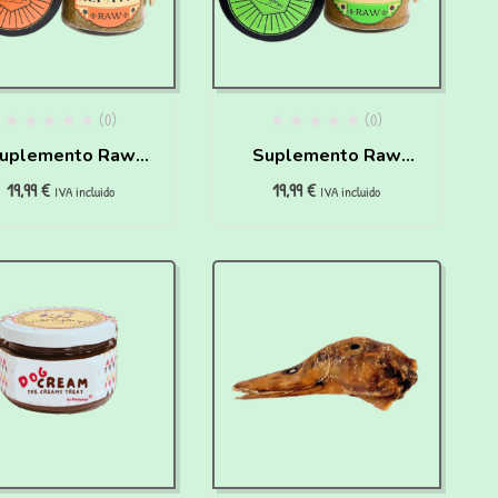
(0)
(0)
uplemento Raw
Suplemento Raw
19,99
€
19,99
€
ático para perros
Gastro para perros
IVA incluido
IVA incluido