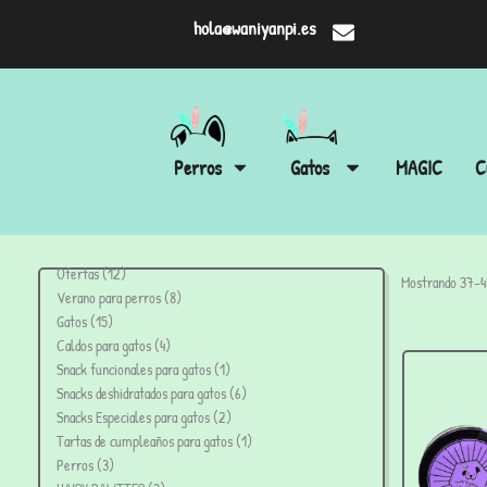
hola@waniyanpi.es
Perros
Gatos
MAGIC
C
Ofertas
12
Mostrando 37–48
Verano para perros
8
Gatos
15
Caldos para gatos
4
Snack funcionales para gatos
1
Snacks deshidratados para gatos
6
Snacks Especiales para gatos
2
Tartas de cumpleaños para gatos
1
Perros
3