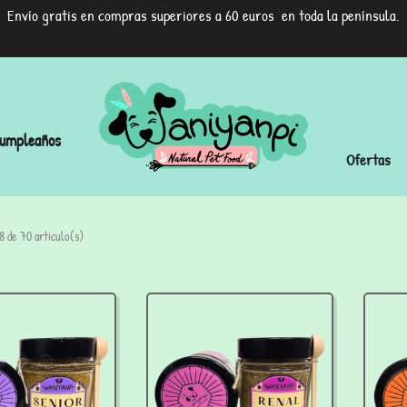
Envío gratis en compras superiores a 60 euros en toda la península.
umpleaños
Ofertas
 de 70 articulo(s)