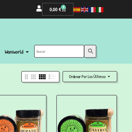
0
0,00
€
Waniworld
Ordenar Por Los Últimos