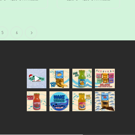
Seniors
perros y gatos
5
6