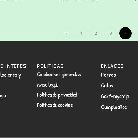
y gatos (50 gr)
1
2
3
4
E INTERES
POLÍTICAS
ENLACES
laciones y
Condiciones generales
Perros
Aviso legal
Gatos
Política de privacidad
ago
Barf-niyampi
Política de cookies
Cumpleaños