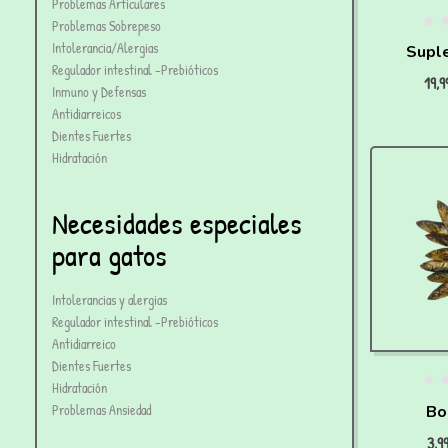
Problemas Articulares
Problemas Sobrepeso
Intolerancia/Alergias
Supl
Regulador intestinal -Prebióticos
19,
Articul
Inmuno y Defensas
Antidiarreicos
Dientes Fuertes
Hidratación
Necesidades especiales
para gatos
Intolerancias y alergias
Regulador intestinal -Prebióticos
Antidiarreico
Dientes Fuertes
Hidratación
Problemas Ansiedad
Bo
3,9
deshid