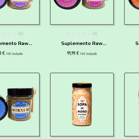
(0)
(0)
emento Raw
Suplemento Raw
S
99
€
19,99
€
r para perros
Renal para perros
Hep
IVA incluido
IVA incluido