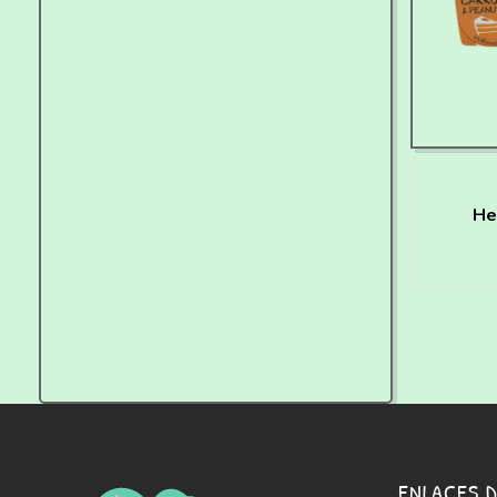
He
Car
Cac
ENLACES D