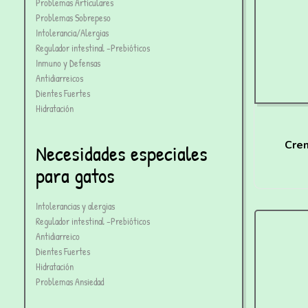
Problemas Articulares
Problemas Sobrepeso
Intolerancia/Alergias
Regulador intestinal -Prebióticos
Inmuno y Defensas
Antidiarreicos
Dientes Fuertes
Hidratación
Cre
Necesidades especiales
para gatos
Intolerancias y alergias
Regulador intestinal -Prebióticos
Antidiarreico
Dientes Fuertes
Hidratación
Problemas Ansiedad