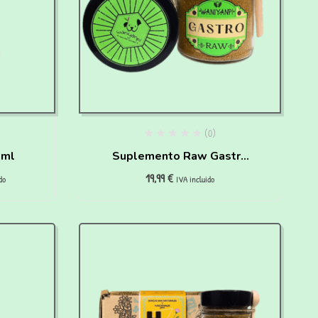
(0)
 ml
Suplemento Raw Gastro
19,99
€
para perros
do
IVA incluido