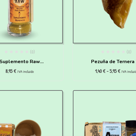
(0)
(0)
Suplemento Raw
Pezuña de Ternera
8,95
€
1,40
€
-
5,95
€
pático para perros
para perros y gat
IVA incluido
IVA inclui
Waniyanpi (50 g)