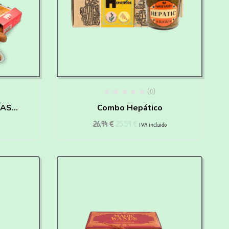
(0)
Combo Hepático
26,94
€
25,59
€
Y
IVA incluido