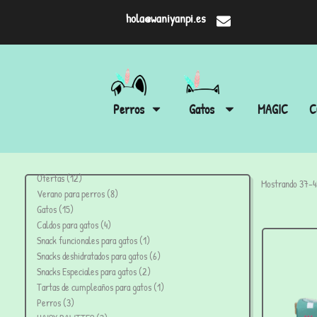
hola@waniyanpi.es
Perros
Gatos
MAGIC
C
Ofertas
12
Mostrando 37–48
Verano para perros
8
Gatos
15
Caldos para gatos
4
Snack funcionales para gatos
1
Snacks deshidratados para gatos
6
Snacks Especiales para gatos
2
Tartas de cumpleaños para gatos
1
Perros
3