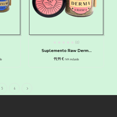
(0)
Suplemento Raw Derma
19,99
€
para perros
do
IVA incluido
5
6