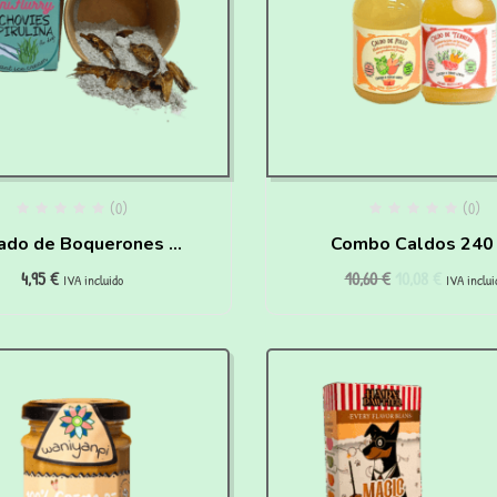
(0)
(0)
ado de Boquerones y
Combo Caldos 240
4,95
€
10,60
€
10,08
€
irulina para hacer en
IVA incluido
IVA inclui
a para perros y gatos