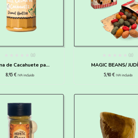
(0)
(0)
ma de Cacahuete para
MAGIC BEANS/ JUDÍAS
8,95
€
5,90
€
perros
MÁGICAS – HAIR
IVA incluido
IVA incluido
PAWTTER