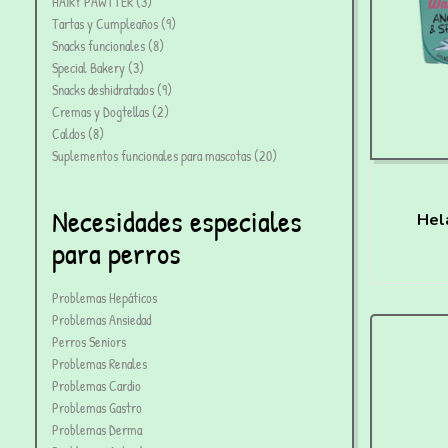
HAIRY PAWTTER
3
Tartas y Cumpleaños
9
Snacks funcionales
8
Special Bakery
3
Snacks deshidratados
9
Cremas y Dogtellas
2
Caldos
8
Suplementos funcionales para mascotas
20
Necesidades especiales
Hel
para perros
Esp
cas
Problemas Hepáticos
Problemas Ansiedad
Perros Seniors
Problemas Renales
Problemas Cardio
Problemas Gastro
Problemas Derma