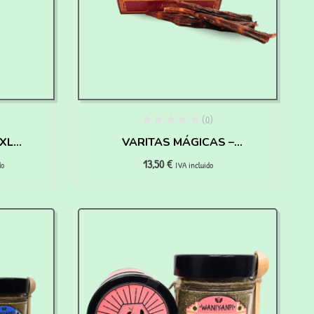
(0)
 XL
VARITAS MÁGICAS –
13,50
€
os
HAIRY PAWTTER
do
IVA incluido