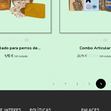
(0)
(0)
lado para perros de
Combo Articular
4,95
€
26,94
€
25,59
€
rot Cake y Crema de
IVA incluido
IVA inclui
ahuete para hacer en
casa
1
2
3
4
E INTERES
POLÍTICAS
ENLACES