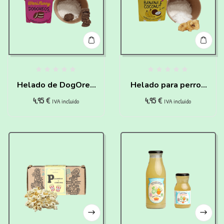
Helado de DogOreo
Helado para perros
4,95
€
4,95
€
Para Perros Y Gatos
de Coco y Plátano
IVA incluido
IVA incluido
Para Hacer En Casa
para hacer en casa