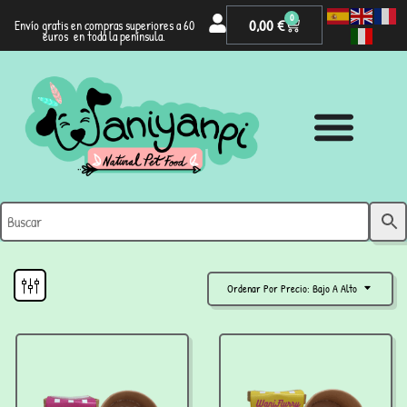
0
0,00
€
Envío gratis en compras superiores a 60
euros en toda la península.
Ordenar Por Precio: Bajo A Alto