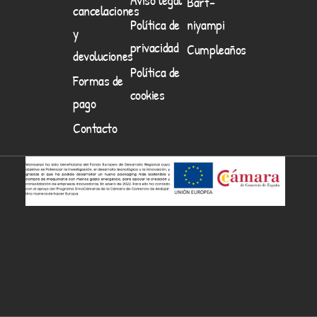
Barf-
cancelaciones
Política de
niyampi
y
privacidad
Cumpleaños
devoluciones
Política de
Formas de
cookies
pago
Contacto