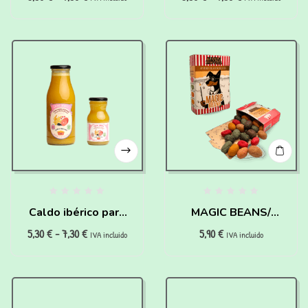
digestiones” para
para perros y gatos
perros y gatos
Caldo ibérico para
MAGIC BEANS/
5,30
€
-
7,30
€
5,90
€
perros Deportistas y
JUDÍAS MÁGICAS –
IVA incluido
IVA incluido
Seniors
HAIRY PAWTTER