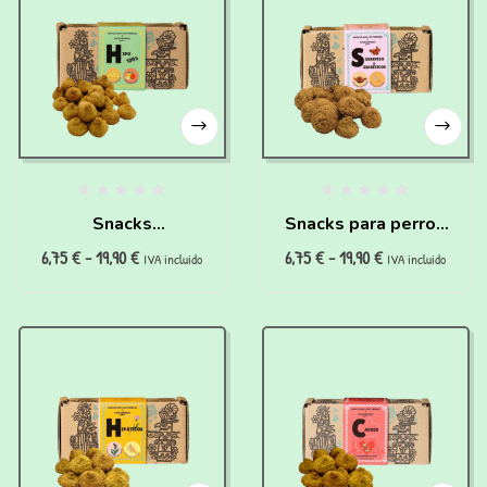
Snacks
Snacks para perros
6,75
€
-
19,90
€
6,75
€
-
19,90
€
hipoalergénicos
con sobrepeso y
IVA incluido
IVA incluido
100% (200g)
diabéticos (200g)