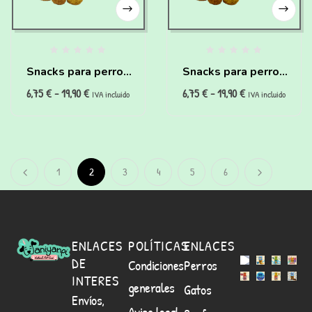
Snacks para perros
Snacks para perros
6,75
€
-
19,90
€
6,75
€
-
19,90
€
con problemas
con problemas
IVA incluido
IVA incluido
hepáticos (200g)
cardiovasculares
(200g)
1
2
3
4
5
6
ENLACES
POLÍTICAS
ENLACES
DE
Condiciones
Perros
INTERES
generales
Gatos
Envíos,
Aviso legal