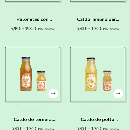
Palomitas con
Caldo Inmuno para
4,99
€
-
14,85
€
5,30
€
-
7,30
€
cúrcuma para perros
cachorros
IVA incluido
IVA incluido
(25g)
Caldo de ternera
Caldo de pollo
5,30
€
-
7,30
€
5,30
€
-
7,30
€
“Buenas
“super hidratante”
IVA incluido
IVA incluido