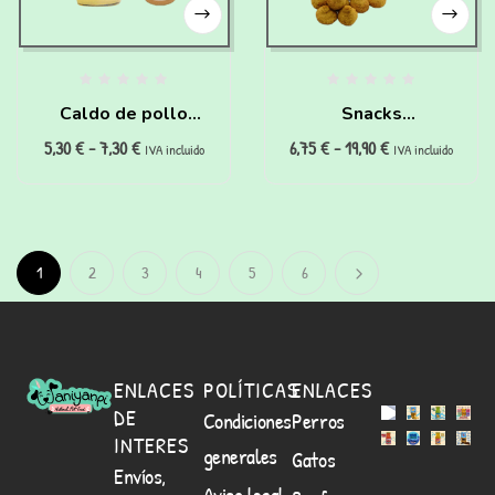
Caldo de pollo
Snacks
5,30
€
-
7,30
€
6,75
€
-
19,90
€
“super hidratante”
hipoalergénicos
IVA incluido
IVA incluido
para perros y gatos
100% (200g)
1
2
3
4
5
6
ENLACES
POLÍTICAS
ENLACES
DE
Condiciones
Perros
INTERES
generales
Gatos
Envíos,
Aviso legal