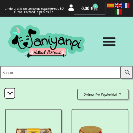
0
0,00
€
Envío gratis en compras superiores a 60
euros en toda la península.
Ordenar Por Popularidad