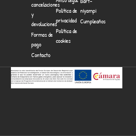
Barf-
cancelaciones
Política de
niyampi
y
privacidad
Cumpleaños
devoluciones
Política de
Formas de
cookies
pago
Contacto