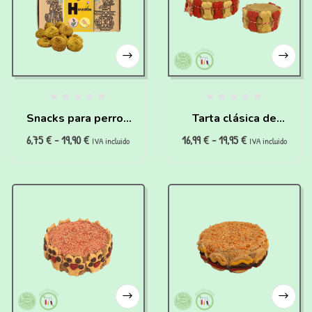
Snacks para perros
Tarta clásica de
6,75
€
-
19,90
€
16,99
€
-
19,95
€
con problemas
pollo para perros
IVA incluido
IVA incluido
hepáticos (200g)