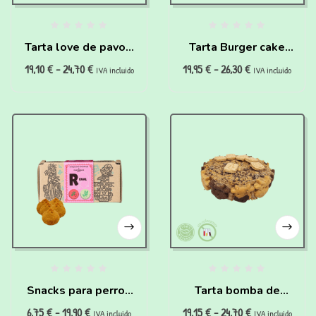
Tarta love de pavo y
Tarta Burger cake
19,10
€
-
24,70
€
19,95
€
-
26,30
€
zanahoria para
para perros
IVA incluido
IVA incluido
perros
Snacks para perros
Tarta bomba de
6,75
€
-
19,90
€
19,15
€
-
24,70
€
con problemas
ternera para perros
IVA incluido
IVA incluido