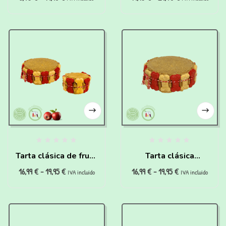
renales (200g)
Tarta clásica de fruta
Tarta clásica
16,99
€
-
19,95
€
16,99
€
-
19,95
€
para perros
hipoalergénica para
IVA incluido
IVA incluido
perros