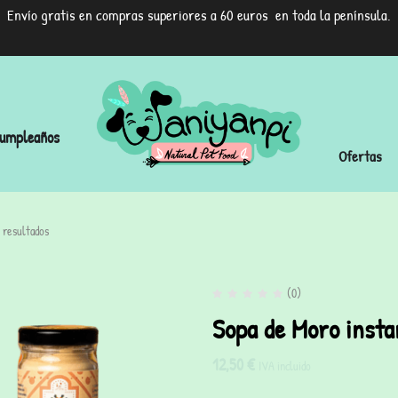
Envío gratis en compras superiores a 60 euros en toda la península.
umpleaños
Ofertas
 resultados
(0)
Sopa de Moro insta
12,50
€
IVA incluido