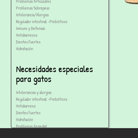
Problemas Articulares
Problemas Sobrepeso
Intolerancia/Alergias
Regulador intestinal -Prebióticos
Inmuno y Defensas
Antidiarreicos
Dientes Fuertes
Hidratación
Necesidades especiales
para gatos
Intolerancias y alergias
Regulador intestinal -Prebióticos
Antidiarreico
Dientes Fuertes
Hidratación
Problemas Ansiedad