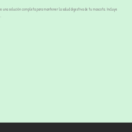
 una solución completa para mantener la salud digestiva de tu mascota. Incluye
…