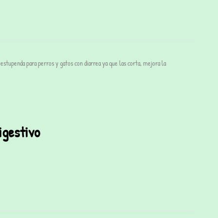
estupenda para perros y gatos con diarrea ya que las corta, mejora la
igestivo