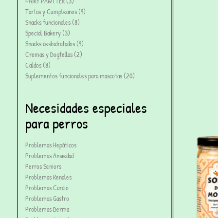
HAIRY PAWTTER
3
Tartas y Cumpleaños
9
Snacks funcionales
8
Special Bakery
3
Snacks deshidratados
9
Cremas y Dogtellas
2
Caldos
8
Suplementos funcionales para mascotas
20
Necesidades especiales
para perros
Problemas Hepáticos
Problemas Ansiedad
Perros Seniors
Problemas Renales
Problemas Cardio
Problemas Gastro
Problemas Derma