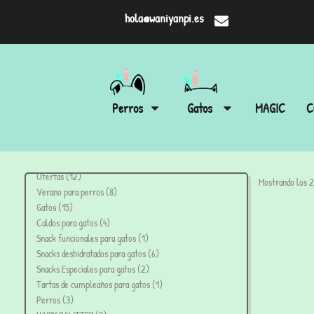
hola@waniyanpi.es
Perros
Gatos
MAGIC
C
Ofertas
12
Mostrando los 2
Verano para perros
8
Gatos
15
Caldos para gatos
4
Snack funcionales para gatos
1
Snacks deshidratados para gatos
6
Snacks Especiales para gatos
2
Tartas de cumpleaños para gatos
1
Perros
3