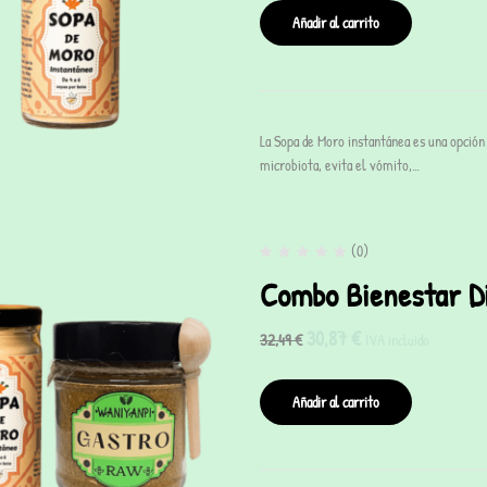
Añadir al carrito
La Sopa de Moro instantánea es una opción 
microbiota, evita el vómito,…
(0)
Combo Bienestar D
30,87
€
32,49
€
IVA incluido
Añadir al carrito