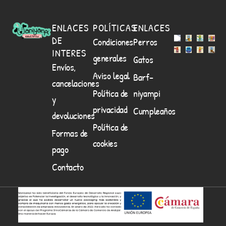
ENLACES
POLÍTICAS
ENLACES
DE
Condiciones
Perros
INTERES
generales
Gatos
Envíos,
Aviso legal
Barf-
cancelaciones
Política de
niyampi
y
privacidad
Cumpleaños
devoluciones
Política de
Formas de
cookies
pago
Contacto