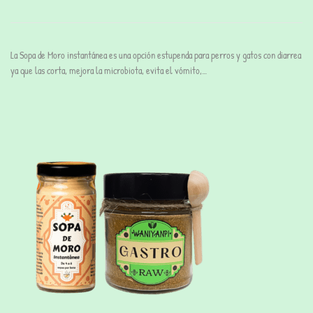
La Sopa de Moro instantánea es una opción estupenda para perros y gatos con diarrea
ya que las corta, mejora la microbiota, evita el vómito,…