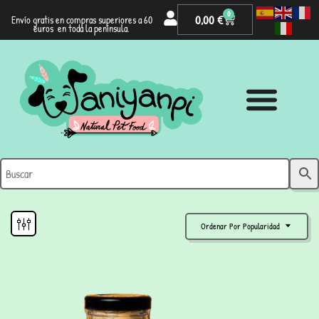
0
0,00
€
Envío gratis en compras superiores a 60
euros en toda la península.
Ordenar Por Popularidad