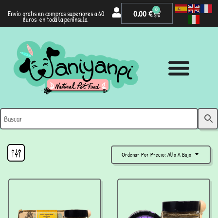
0
0,00
€
Envío gratis en compras superiores a 60
euros en toda la península.
Ordenar Por Precio: Alto A Bajo