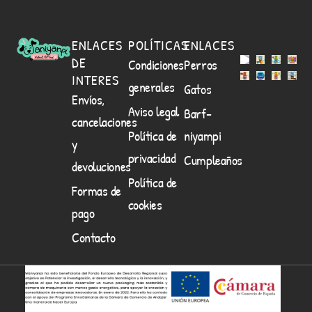
ENLACES
POLÍTICAS
ENLACES
DE
Condiciones
Perros
INTERES
generales
Gatos
Envíos,
Aviso legal
Barf-
cancelaciones
Política de
niyampi
y
privacidad
Cumpleaños
devoluciones
Política de
Formas de
cookies
pago
Contacto