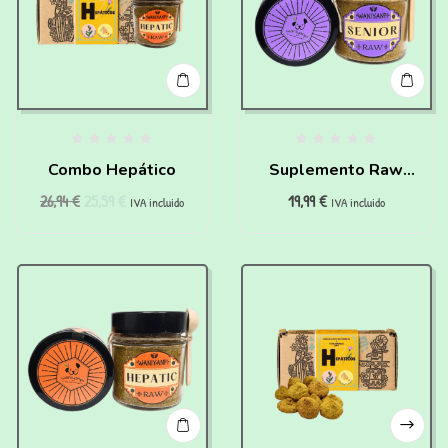
Combo Hepático
Suplemento Raw
26,94
€
25,59
€
19,99
€
Senior para perros
IVA incluido
IVA incluido