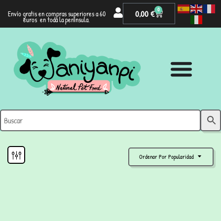
0
0,00
€
Envío gratis en compras superiores a 60
euros en toda la península.
Ordenar Por Popularidad