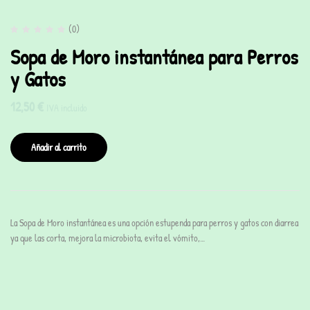
(0)
Sopa de Moro instantánea para Perros
y Gatos
12,50
€
IVA incluido
Añadir al carrito
La Sopa de Moro instantánea es una opción estupenda para perros y gatos con diarrea
ya que las corta, mejora la microbiota, evita el vómito,…