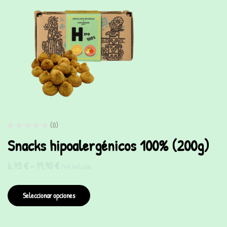
(0)
Snacks hipoalergénicos 100% (200g)
6,75
€
-
19,90
€
IVA incluido
Seleccionar opciones