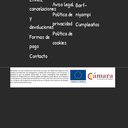
Aviso legal
Barf-
cancelaciones
Política de
niyampi
y
privacidad
Cumpleaños
devoluciones
Política de
Formas de
cookies
pago
Contacto