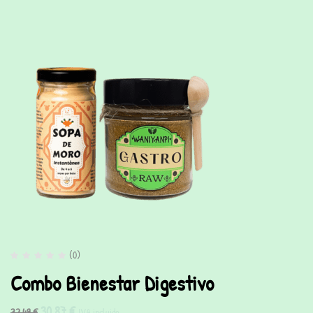
(0)
Combo Bienestar Digestivo
30,87
€
32,49
€
IVA incluido