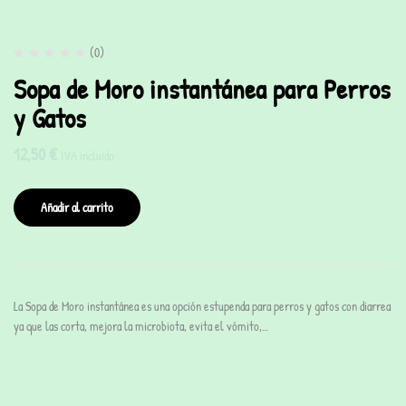
(0)
Sopa de Moro instantánea para Perros
y Gatos
12,50
€
IVA incluido
Añadir al carrito
La Sopa de Moro instantánea es una opción estupenda para perros y gatos con diarrea
ya que las corta, mejora la microbiota, evita el vómito,…