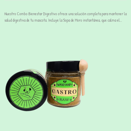
Nuestro Combo Bienestar Digestivo ofrece una solución completa para mantener la
salud digestiva de tu mascota. Incluye la Sopa de Moro instantánea, que calma el…