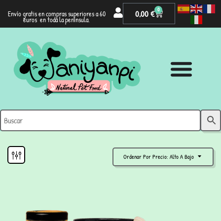
0
0,00
€
Envío gratis en compras superiores a 60
euros en toda la península.
Ordenar Por Precio: Alto A Bajo