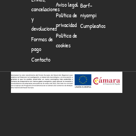
Aviso legal
Barf-
cancelaciones
Política de
niyampi
y
privacidad
Cumpleaños
devoluciones
Política de
Formas de
cookies
pago
Contacto