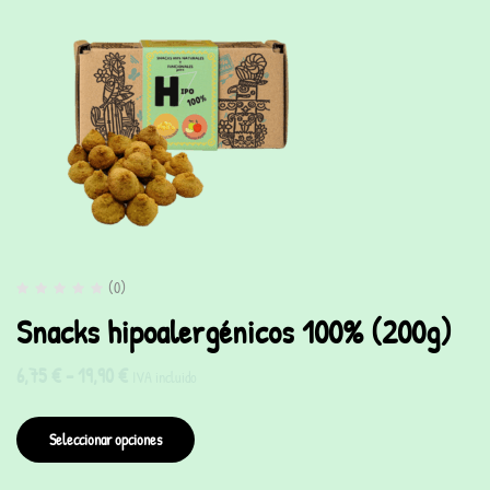
(0)
Snacks hipoalergénicos 100% (200g)
6,75
€
-
19,90
€
IVA incluido
Seleccionar opciones