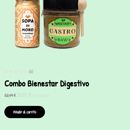
(0)
Combo Bienestar Digestivo
30,87
€
32,49
€
IVA incluido
Añadir al carrito