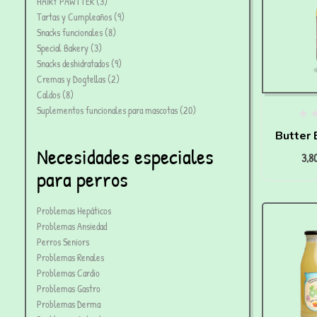
HAIRY PAWTTER
3
Tartas y Cumpleaños
9
Snacks funcionales
8
Special Bakery
3
Snacks deshidratados
9
Cremas y Dogtellas
2
Caldos
8
Suplementos funcionales para mascotas
20
Butter 
Necesidades especiales
3,8
de M
para perros
HAIR
Problemas Hepáticos
Problemas Ansiedad
Perros Seniors
Problemas Renales
Problemas Cardio
Problemas Gastro
Problemas Derma