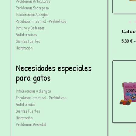
Problemas Articulares
Problemas Sobrepeso
Intolerancia/Alergias
Regulador intestinal -Prebióticos
Inmuno y Defensas
Caldo
Antidiarreicos
5,30
€
-
c
Dientes Fuertes
Hidratación
Necesidades especiales
para gatos
Intolerancias y alergias
Regulador intestinal -Prebióticos
Antidiarreico
Dientes Fuertes
Hidratación
Problemas Ansiedad