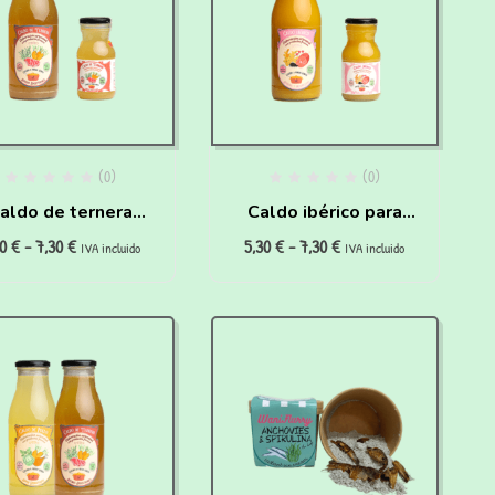
(0)
(0)
aldo de ternera
Caldo ibérico para
30
€
-
7,30
€
5,30
€
-
7,30
€
enas digestiones”
perros Deportistas y
IVA incluido
IVA incluido
ra perros y gatos
Seniors