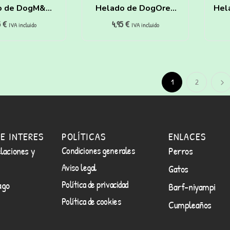
o de DogM&M
Helado de DogOreo
Hel
5
€
4,95
€
erros y gatos
Para Perros Y Gatos
Ca
IVA incluido
IVA incluido
hacer en casa
Para Hacer En Casa
de
1
2
E INTERES
POLÍTICAS
ENLACES
laciones y
Condiciones generales
Perros
Aviso legal
Gatos
Política de privacidad
ago
Barf-niyampi
Política de cookies
Cumpleaños