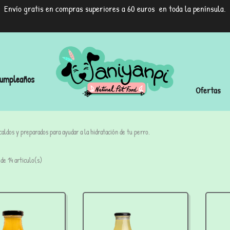
Envío gratis en compras superiores a 60 euros en toda la península.
umpleaños
Ofertas
aldos y preparados para ayudar a la hidratación de tu perro.
de 14 articulo(s)