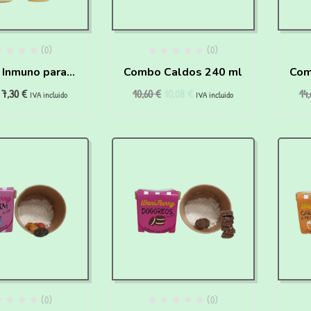
(0)
(0)
 Inmuno para
Combo Caldos 240 ml
Com
7,30
€
10,60
€
10,08
€
14
achorros
IVA incluido
IVA incluido
(0)
(0)