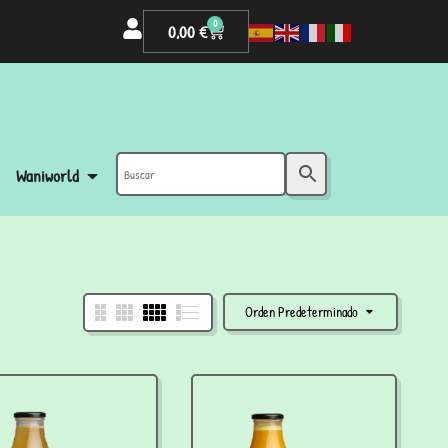
0
0,00
€
Waniworld
Orden Predeterminado