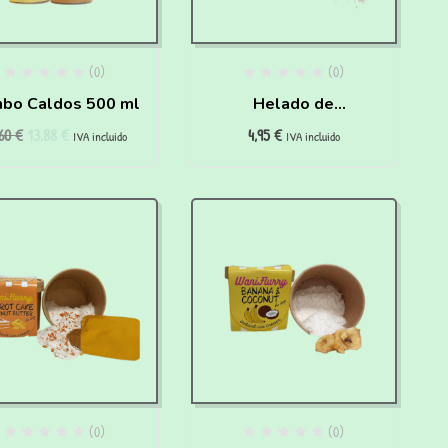
(0)
(0)
bo Caldos 500 ml
Helado de
,60
€
13,88
€
4,95
€
Boquerones y
IVA incluido
IVA incluido
Espirulina para hacer
en casa para perros y
gatos
(0)
(0)