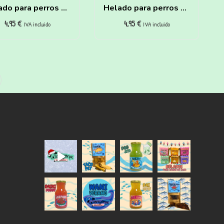
ado para perros de
Helado para perros de
4,95
€
4,95
€
rrot Cake y Crema
Coco y Plátano para
IVA incluido
IVA incluido
 Cacahuete para
hacer en casa
hacer en casa