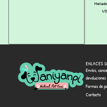
Helad
4,9
para p
para 
ENLACES D
Envíos, cance
devoluciones
Formas de p
Contacto