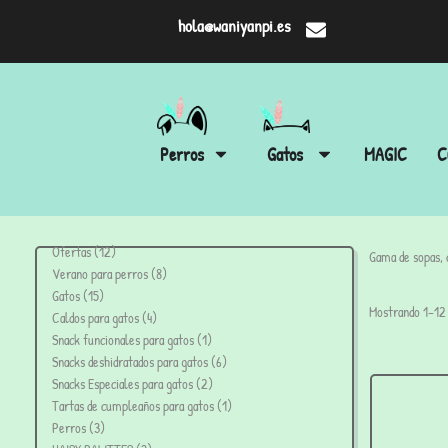
hola@waniyanpi.es
Perros
Gatos
MAGIC
C
Ofertas
12
Gama de sopas, c
Verano para perros
8
Gatos
15
Mostrando 1–12 
Caldos para gatos
4
Snack funcionales para gatos
1
Snacks deshidratados para gatos
6
Snacks Especiales para gatos
2
Tartas de cumpleaños para gatos
1
Perros
3