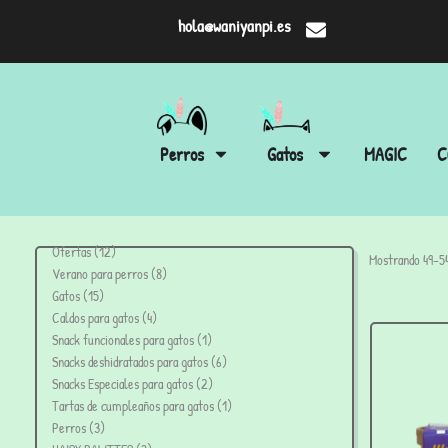
hola@waniyanpi.es
Perros
Gatos
MAGIC
C
Ofertas
12
Mostrando 49–54
Verano para perros
8
Gatos
15
Caldos para gatos
4
Snack funcionales para gatos
1
Snacks deshidratados para gatos
6
Snacks Especiales para gatos
2
Tartas de cumpleaños para gatos
1
Perros
3