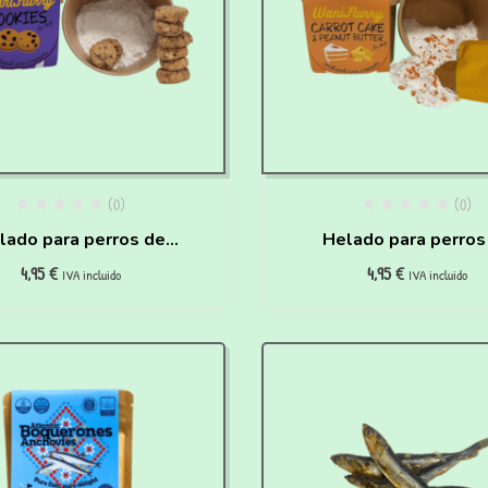
(0)
(0)
lado para perros de
Helado para perros
4,95
€
4,95
€
okies para hacer en
Carrot Cake y Crem
IVA incluido
IVA incluido
casa
Cacahuete para hace
casa