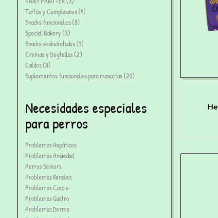
HAIRY PAWTTER
3
Tartas y Cumpleaños
9
Snacks funcionales
8
Special Bakery
3
Snacks deshidratados
9
Cremas y Dogtellas
2
Caldos
8
Suplementos funcionales para mascotas
20
Necesidades especiales
He
para perros
Co
Problemas Hepáticos
Problemas Ansiedad
Perros Seniors
Problemas Renales
Problemas Cardio
Problemas Gastro
Problemas Derma