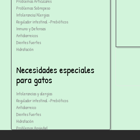
Problemas Articulares
Problemas Sobrepeso
Intolerancia/Alergias
Regulador intestinal -Prebióticos
Inmuno y Defensas
Antidiarreicos
Dientes Fuertes
Hidratación
Necesidades especiales
D
para gatos
Pe
Intolerancias y alergias
Regulador intestinal -Prebióticos
Antidiarreico
Dientes Fuertes
Hidratación
Problemas Ansiedad