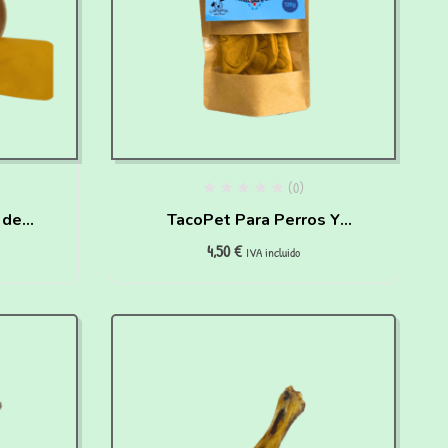
(0)
 de
TacoPet Para Perros Y
4,50
€
a de
Gatos (120 gr)
IVA incluido
r en