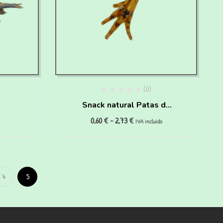
(0)
Snack natural Patas de
0,60
€
-
2,73
€
ra
Pollo para perros y gatos
IVA incluido
gr)
4
5