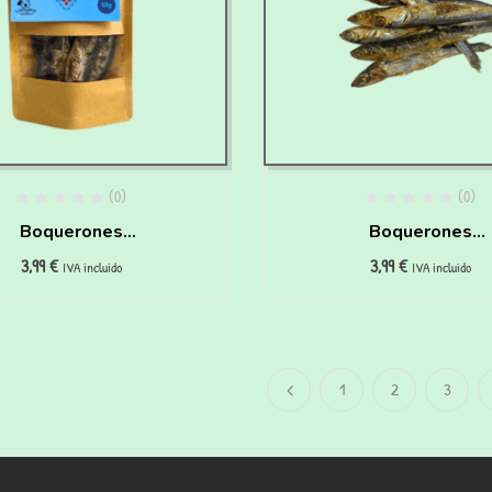
(0)
(0)
Boquerones
Boquerones
3,99
€
3,99
€
eshidratados Para
deshidratados pa
IVA incluido
IVA incluido
rros Y Gatos (50 Gr)
perros y gatos (50 
1
2
3