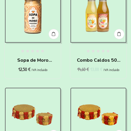
Sopa de Moro
Combo Caldos 500
12,50
€
14,60
€
13,88
€
instantánea para
ml
IVA incluido
IVA incluido
Perros y Gatos