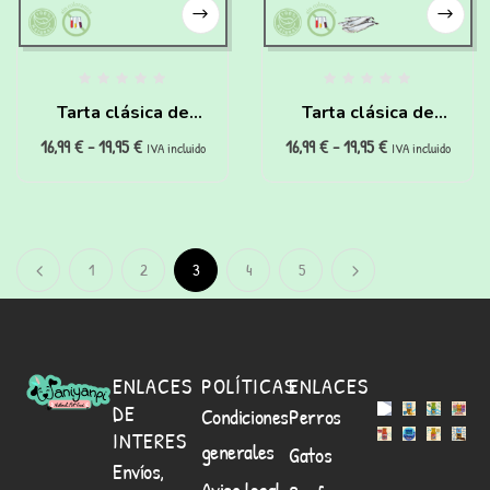
Tarta clásica de
Tarta clásica de
16,99
€
-
19,95
€
16,99
€
-
19,95
€
pollo para perros
pescado para perros
IVA incluido
IVA incluido
1
2
3
4
5
ENLACES
POLÍTICAS
ENLACES
DE
Condiciones
Perros
INTERES
generales
Gatos
Envíos,
Aviso legal