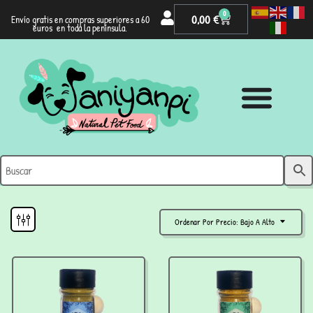
0
0,00
€
Envío gratis en compras superiores a 60
euros en toda la península.
Ordenar Por Precio: Bajo A Alto