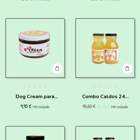
Waniyanpi (50 g)
Waniyanpi (50 g)
Dog Cream para
Combo Caldos 240
9,95
€
10,60
€
10,08
€
perros
ml
IVA incluido
IVA incluido