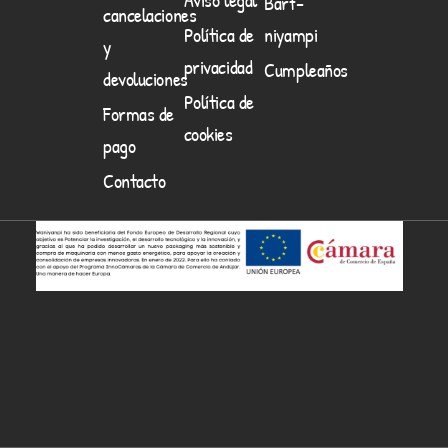
Barf-
cancelaciones
Política de
niyampi
y
privacidad
Cumpleaños
devoluciones
Política de
Formas de
cookies
pago
Contacto