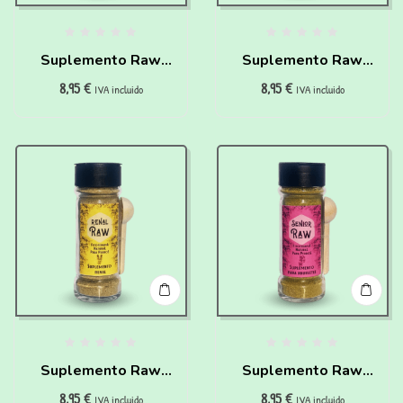
Suplemento Raw
Suplemento Raw
8,95
€
8,95
€
Derma para perros
Hepático para
IVA incluido
IVA incluido
Waniyanpi (50 g)
perros Waniyanpi
(50 g)
Suplemento Raw
Suplemento Raw
8,95
€
8,95
€
Renal para perros
Senior para perros
IVA incluido
IVA incluido