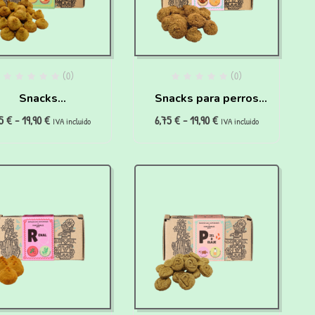
(0)
(0)
Snacks
Snacks para perros
75
€
-
19,90
€
6,75
€
-
19,90
€
oalergénicos 100%
con sobrepeso y
IVA incluido
IVA incluido
(200g)
diabéticos (200g)