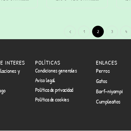
(200g)
nerviosetes (200g)
1
2
3
4
E INTERES
POLÍTICAS
ENLACES
laciones y
Condiciones generales
Perros
Aviso legal
Gatos
Política de privacidad
ago
Barf-niyampi
Política de cookies
Cumpleaños