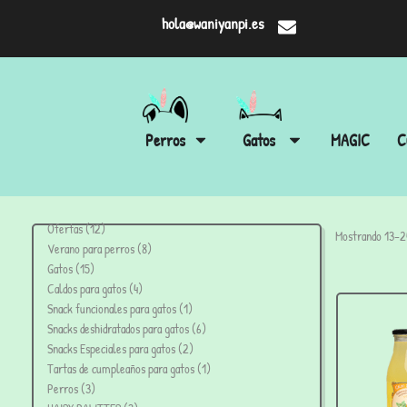
hola@waniyanpi.es
Perros
Gatos
MAGIC
C
Ofertas
12
Mostrando 13–24
Verano para perros
8
Gatos
15
Caldos para gatos
4
Snack funcionales para gatos
1
Snacks deshidratados para gatos
6
Snacks Especiales para gatos
2
Tartas de cumpleaños para gatos
1
Perros
3