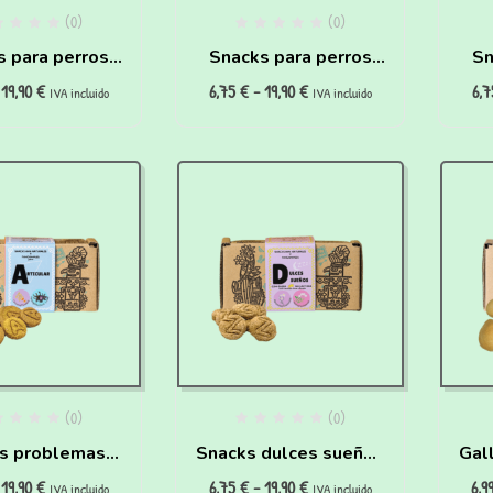
(0)
(0)
s para perros
Snacks para perros
Sn
19,90
€
6,75
€
-
19,90
€
6,
 problemas
con problemas
IVA incluido
IVA incluido
ticos (200g)
cardiovasculares
(200g)
(0)
(0)
s problemas
Snacks dulces sueños
Gal
19,90
€
6,75
€
-
19,90
€
6,9
res para perros
para perros
pa
IVA incluido
IVA incluido