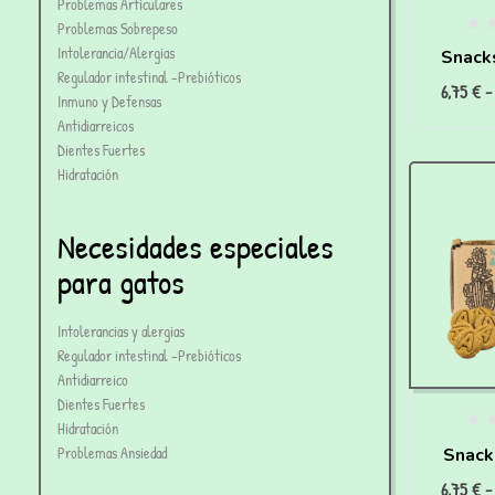
Problemas Articulares
Problemas Sobrepeso
Intolerancia/Alergias
Snack
Regulador intestinal -Prebióticos
6,75
€
-
con
Inmuno y Defensas
Antidiarreicos
hepá
Dientes Fuertes
Hidratación
Necesidades especiales
para gatos
Intolerancias y alergias
Regulador intestinal -Prebióticos
Antidiarreico
Dientes Fuertes
Hidratación
Problemas Ansiedad
Snack
6,75
€
-
articula