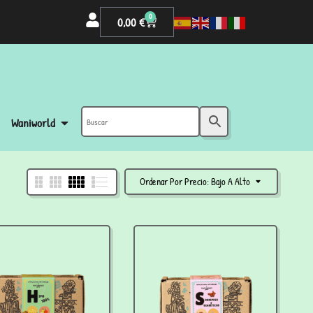
0
0,00
€
Waniworld
Ordenar Por Precio: Bajo A Alto