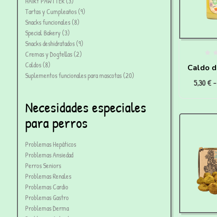
HAIRY PAWTTER
3
Tartas y Cumpleaños
9
Snacks funcionales
8
Special Bakery
3
Snacks deshidratados
9
Cremas y Dogtellas
2
Caldos
8
Caldo d
Suplementos funcionales para mascotas
20
5,30
€
-
hidr
per
Necesidades especiales
para perros
Problemas Hepáticos
Problemas Ansiedad
Perros Seniors
Problemas Renales
Problemas Cardio
Problemas Gastro
Problemas Derma