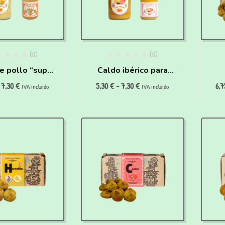
(0)
(0)
e pollo “super
Caldo ibérico para
7,30
€
5,30
€
-
7,30
€
6,
atante” para
perros Deportistas y
hip
IVA incluido
IVA incluido
ros y gatos
Seniors