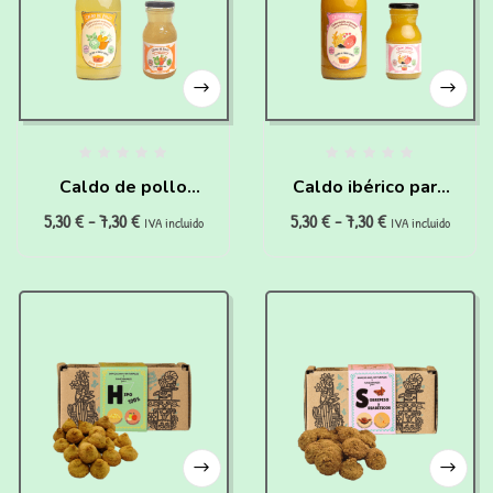
Caldo de pollo
Caldo ibérico para
5,30
€
-
7,30
€
5,30
€
-
7,30
€
“super hidratante”
perros Deportistas y
IVA incluido
IVA incluido
para perros y gatos
Seniors