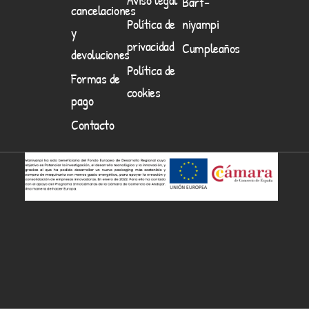
Barf-
cancelaciones
Política de
niyampi
y
privacidad
Cumpleaños
devoluciones
Política de
Formas de
cookies
pago
Contacto