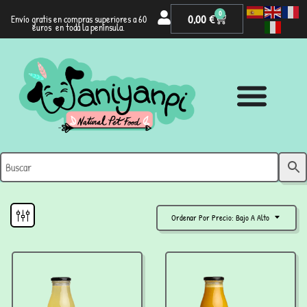
0
0,00
€
Envío gratis en compras superiores a 60
euros en toda la península.
Ordenar Por Precio: Bajo A Alto