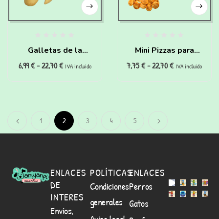
Galletas de la
Mini Pizzas para
6,99
€
-
22,70
€
7,75
€
-
22,70
€
fortuna para perros
perros (150g)
IVA incluido
IVA incluido
(160g)
1
2
3
4
5
ENLACES
POLÍTICAS
ENLACES
DE
Condiciones
Perros
INTERES
generales
Gatos
Envíos,
Aviso legal