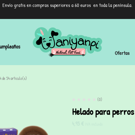
Envío gratis en compras superiores a 60 euros en toda la península.
umpleaños
Ofertas
 de 54 articulo(s)
(0)
Helado para perros
4,95
€
IVA incluido