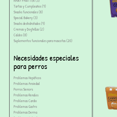
HAIRY PAWTTER
3
Tartas y Cumpleaños
9
Snacks funcionales
8
Special Bakery
3
Snacks deshidratados
9
Cremas y Dogtellas
2
Caldos
8
Suplementos funcionales para mascotas
20
Necesidades especiales
para perros
Problemas Hepáticos
Problemas Ansiedad
Perros Seniors
Problemas Renales
Problemas Cardio
Problemas Gastro
Problemas Derma