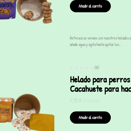
Añadir al carrito
Refresca su verano con nuestros helados e
añade agua y agita hasta quitar los…
(0)
Helado para perros
Cacahuete para hac
4,95
€
IVA incluido
Añadir al carrito