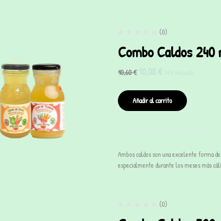
(0)
Combo Caldos 240 
10,08
€
10,60
€
IVA incluido
Añadir al carrito
Ambos caldos son una excelente forma de 
especialmente durante los meses más cál
(0)