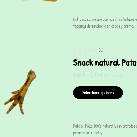
Refresca su verano con nuestros helados e
toppings de zanahoria en copos y crema…
(0)
Snack natural Pata
0,60
€
-
2,73
€
IVA incluido
Seleccionar opciones
Pata de Pollo 100% natural Deshidratados a
para mejorar piel y…