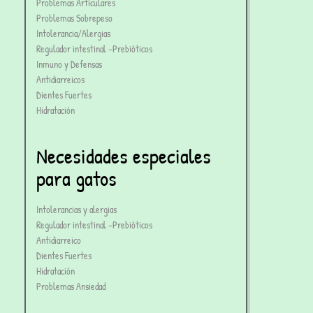
Problemas Articulares
Problemas Sobrepeso
Intolerancia/Alergias
Regulador intestinal -Prebióticos
Inmuno y Defensas
Antidiarreicos
Dientes Fuertes
Hidratación
Necesidades especiales
para gatos
Intolerancias y alergias
Regulador intestinal -Prebióticos
Antidiarreico
Dientes Fuertes
Hidratación
Problemas Ansiedad