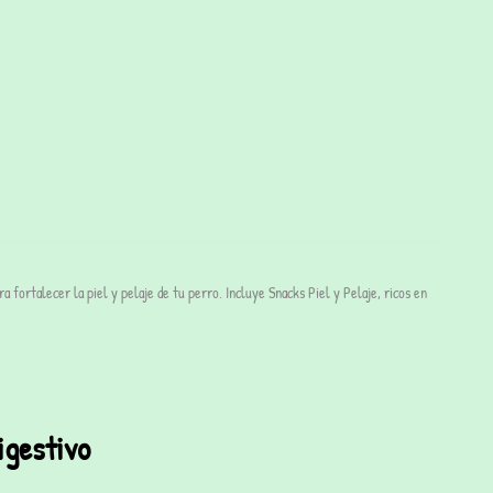
fortalecer la piel y pelaje de tu perro. Incluye Snacks Piel y Pelaje, ricos en
igestivo