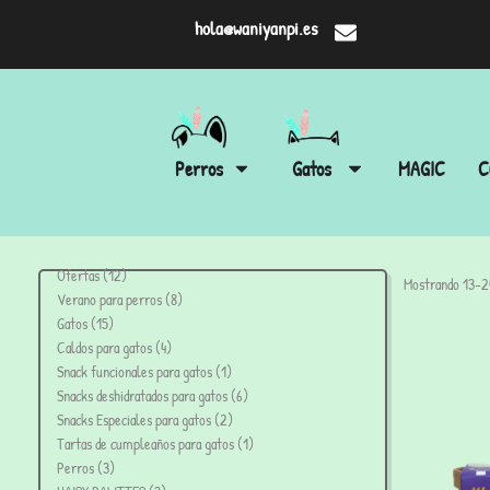
hola@waniyanpi.es
Perros
Gatos
MAGIC
C
Ofertas
12
Mostrando 13–24
Verano para perros
8
Gatos
15
Caldos para gatos
4
Snack funcionales para gatos
1
Snacks deshidratados para gatos
6
Snacks Especiales para gatos
2
Tartas de cumpleaños para gatos
1
Perros
3