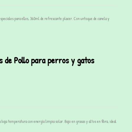
speciales para ellos, 360ml de refrescante placer. Con untoque de canela y
s de Pollo para perros y gatos
 baja temperatura con energía limpia solar. Bajo en grasas y altos en fibra, ideal