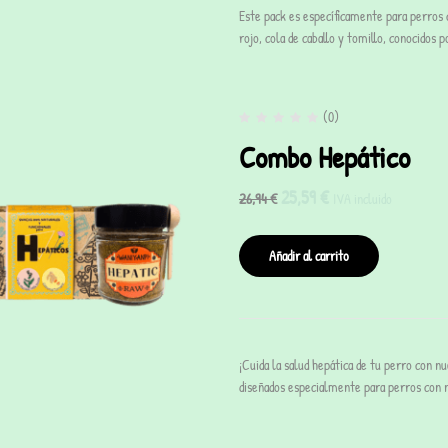
Este pack es específicamente para perros
rojo, cola de caballo y tomillo, conocidos 
(0)
Combo Hepático
25,59
€
26,94
€
IVA incluido
Añadir al carrito
¡Cuida la salud hepática de tu perro con 
diseñados especialmente para perros con 