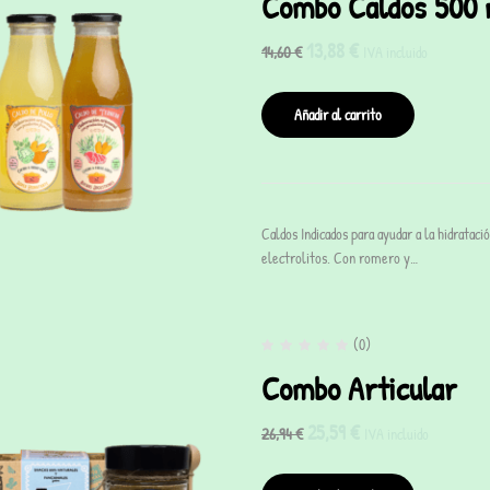
Combo Caldos 500 
13,88
€
14,60
€
IVA incluido
Añadir al carrito
Caldos Indicados para ayudar a la hidratac
electrolitos. Con romero y…
(0)
Combo Articular
25,59
€
26,94
€
IVA incluido