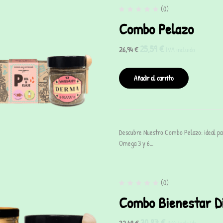
(0)
Combo Pelazo
25,59
€
26,94
€
IVA incluido
Añadir al carrito
Descubre Nuestro Combo Pelazo: ideal para 
Omega 3 y 6…
(0)
Combo Bienestar D
30,87
€