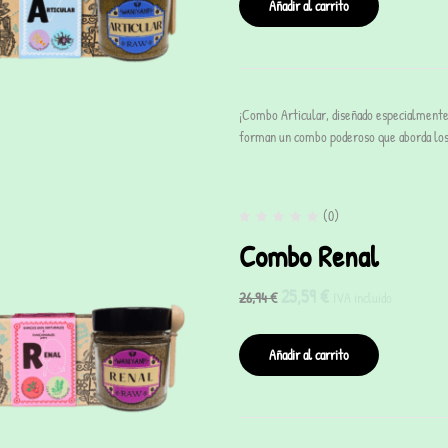
Añadir al carrito
¡Combo Articular, diseñado especialmente 
forman un combo poderoso que aborda los
(0)
Combo Renal
25,59
€
26,94
€
IVA incluido
Añadir al carrito