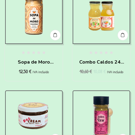
Sopa de Moro
Combo Caldos 240
12,50
€
10,60
€
10,08
€
instantánea para
ml
IVA incluido
IVA incluido
Perros y Gatos