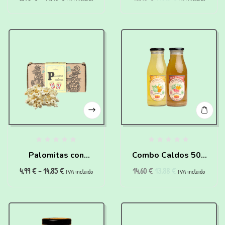
100% (200g)
Palomitas con
Combo Caldos 500
4,99
€
-
14,85
€
14,60
€
13,88
€
cúrcuma para perros
ml
IVA incluido
IVA incluido
(25g)