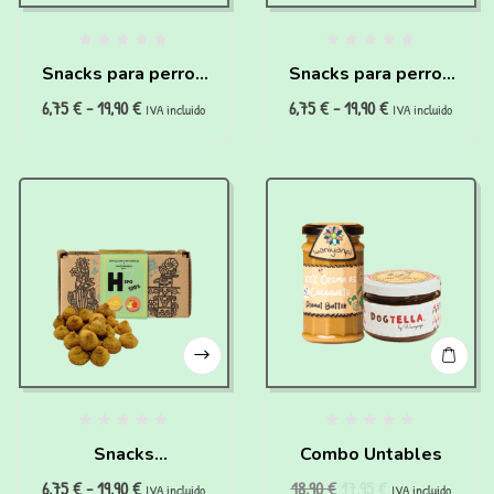
Snacks para perros
Snacks para perros
6,75
€
-
19,90
€
6,75
€
-
19,90
€
con problemas
con sobrepeso y
IVA incluido
IVA incluido
hepáticos (200g)
diabéticos (200g)
Snacks
Combo Untables
6,75
€
-
19,90
€
18,90
€
17,95
€
hipoalergénicos
IVA incluido
IVA incluido