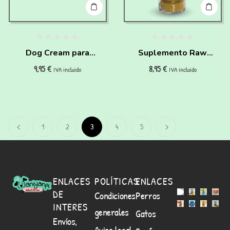
Dog Cream para
Suplemento Raw
9,95
€
8,95
€
perros
Senior para perros
IVA incluido
IVA incluido
Waniyanpi (50 g)
1
2
3
4
5
ENLACES
POLÍTICAS
ENLACES
DE
Condiciones
Perros
INTERES
generales
Gatos
Envíos,
Aviso legal