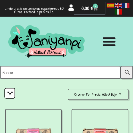
0
0,00
€
Envío gratis en compras superiores a 60
euros en toda la península.
Ordenar Por Precio: Alto A Bajo