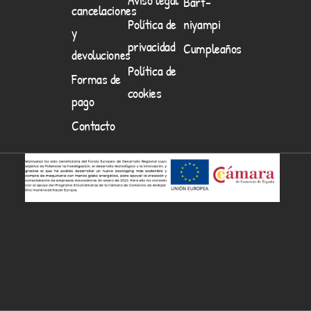
Barf-
cancelaciones
Política de
niyampi
y
privacidad
Cumpleaños
devoluciones
Política de
Formas de
cookies
pago
Contacto