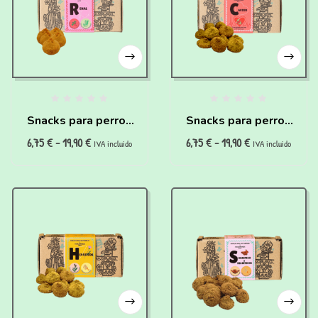
Snacks para perros
Snacks para perros
6,75
€
-
19,90
€
6,75
€
-
19,90
€
con problemas
con problemas
IVA incluido
IVA incluido
renales (200g)
cardiovasculares
(200g)