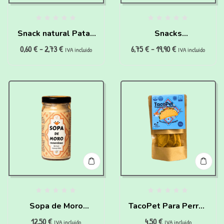
Snack natural Patas
Snacks
0,60
€
-
2,73
€
6,75
€
-
19,90
€
de Pollo para perros
hipoalergénicos
IVA incluido
IVA incluido
y gatos
100% (200g)
Sopa de Moro
TacoPet Para Perros
12,50
€
4,50
€
instantánea para
Y Gatos (120 gr)
IVA incluido
IVA incluido