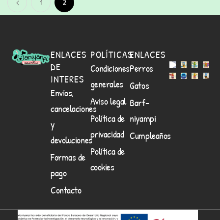
1
2
ENLACES
POLÍTICAS
ENLACES
DE
Condiciones
Perros
INTERES
generales
Gatos
Envíos,
Aviso legal
Barf-
cancelaciones
Política de
niyampi
y
privacidad
Cumpleaños
devoluciones
Política de
Formas de
cookies
pago
Contacto