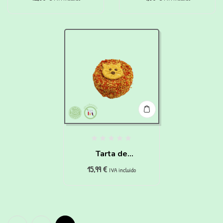
Perros y Gatos
Tarta de
15,99
€
Cumpleaños para
IVA incluido
Gatos de pollo y
zanahoria