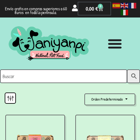
0
0,00
€
Envío gratis en compras superiores a 60
euros en toda la península.
Orden Predeterminado