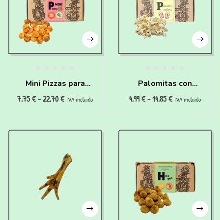
Mini Pizzas para
Palomitas con
7,75
€
-
22,70
€
4,99
€
-
14,85
€
perros (150g)
cúrcuma para perros
IVA incluido
IVA incluido
(25g)