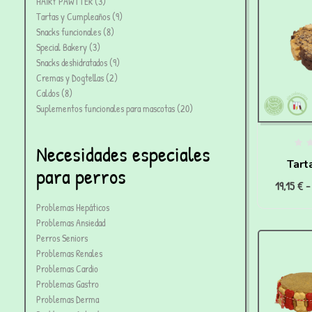
HAIRY PAWTTER
3
Tartas y Cumpleaños
9
Snacks funcionales
8
Special Bakery
3
Snacks deshidratados
9
Cremas y Dogtellas
2
Caldos
8
Suplementos funcionales para mascotas
20
Necesidades especiales
Tart
para perros
19,15
€
-
terner
Problemas Hepáticos
Problemas Ansiedad
Perros Seniors
Problemas Renales
Problemas Cardio
Problemas Gastro
Problemas Derma