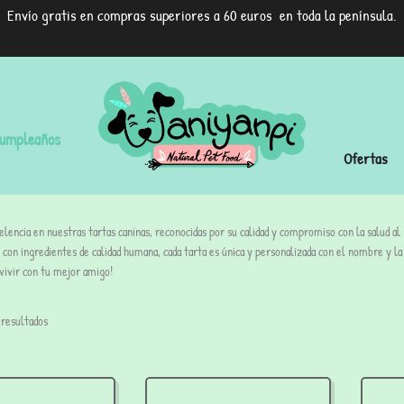
Envío gratis en compras superiores a 60 euros en toda la península.
umpleaños
Ofertas
lencia en nuestras tartas caninas, reconocidas por su calidad y compromiso con la salud al
con ingredientes de calidad humana, cada tarta es única y personalizada con el nombre y 
 vivir con tu mejor amigo!
 resultados