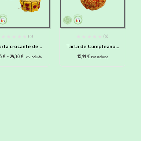
(0)
(0)
arta crocante de
Tarta de Cumpleaños
15
€
-
24,70
€
15,99
€
hichas para perros
para Gatos de pollo y
IVA incluido
IVA incluido
zanahoria