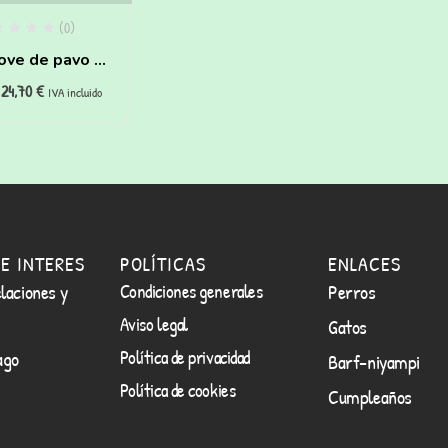
(0)
love de pavo y
24,70
€
ia para perros
IVA incluido
E INTERES
POLÍTICAS
ENLACES
laciones y
Condiciones generales
Perros
Aviso legal
Gatos
Política de privacidad
ago
Barf-niyampi
Política de cookies
Cumpleaños