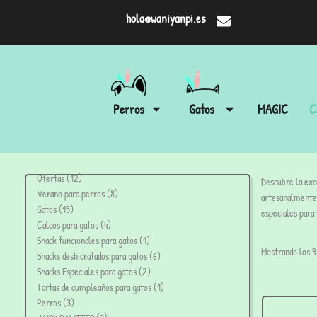
hola@waniyanpi.es
Perros
Gatos
MAGIC
C
Ofertas
12
Descubre la exce
Verano para perros
8
artesanalmente 
Gatos
15
especiales para
Caldos para gatos
4
Snack funcionales para gatos
1
Mostrando los 9
Snacks deshidratados para gatos
6
Snacks Especiales para gatos
2
Tartas de cumpleaños para gatos
1
Perros
3