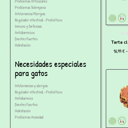
Problemas Articulares
Problemas Sobrepeso
Intolerancia/Alergias
Regulador intestinal -Prebióticos
Inmuno y Defensas
Antidiarreicos
Dientes Fuertes
Tarta c
Hidratación
16,99
€
-
pa
Necesidades especiales
para gatos
Intolerancias y alergias
Regulador intestinal -Prebióticos
Antidiarreico
Dientes Fuertes
Hidratación
Problemas Ansiedad