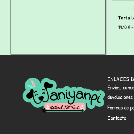
Tarta 
19,10
€
-
zanahor
ENLACES D
Envíos, cance
devoluciones
Formas de p
Contacto