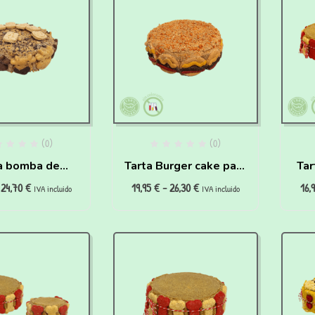
(0)
(0)
a bomba de
Tarta Burger cake para
Tar
24,70
€
19,95
€
-
26,30
€
16,
a para perros
perros
IVA incluido
IVA incluido