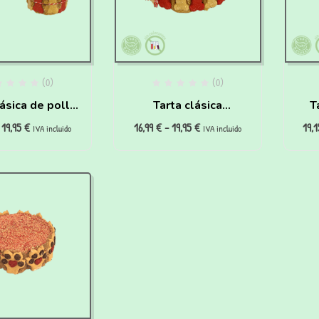
(0)
(0)
lásica de pollo
Tarta clásica
T
19,95
€
16,99
€
-
19,95
€
19,
ra perros
hipoalergénica para
salc
IVA incluido
IVA incluido
perros