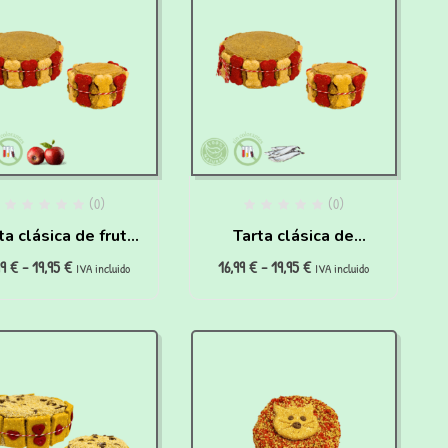
(0)
(0)
ta clásica de fruta
Tarta clásica de
99
€
-
19,95
€
16,99
€
-
19,95
€
para perros
pescado para perros
IVA incluido
IVA incluido