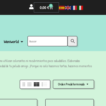
0
0,00
€
Waniworld
 no utilizar colorantes ni recubrimientos poco saludables. Elaboradas
la edad de tu peludo amigo. ¡Porque no solo hacemos tartas, hacemos momentos
Orden Predeterminado