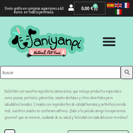
0
0,00
€
Envío gratis en compras superiores a 60
euros en toda la península.
Deléitate con nuestra repostería canina única, que incluye productos especiales
como pizzas, pretzels, palomitas, snacks dentales y otros divertidos pero
saludables bocados. Creados con ingredientes de calidad humana y auténtica comida
real, nuestros snacks no contienen aditivos. ¡Dale a tu peludo amigo la experiencia
gourmet que se merece, cuidando de su salud y felicidad con cada delicioso mordisco!