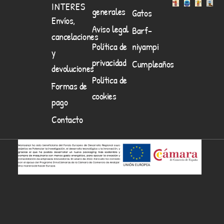
INTERES
generales
Gatos
Envíos,
Aviso legal
Barf-
cancelaciones
Política de
niyampi
y
privacidad
Cumpleaños
devoluciones
Política de
Formas de
cookies
pago
Contacto