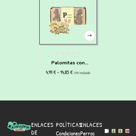
Palomitas con
4,99
€
-
14,85
€
cúrcuma para perros
IVA incluido
(25g)
ENLACES
POLÍTICAS
ENLACES
DE
Condiciones
Perros