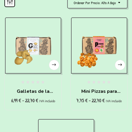
Ordenar Por Precio: Alto A Bajo
Galletas de la
Mini Pizzas para
6,99
€
-
22,70
€
7,75
€
-
22,70
€
fortuna para perros
perros (150g)
IVA incluido
IVA incluido
(160g)