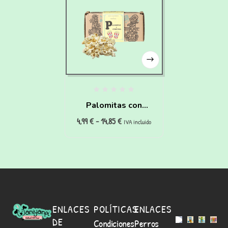
Palomitas con
4,99
€
-
14,85
€
cúrcuma para perros
IVA incluido
(25g)
ENLACES
POLÍTICAS
ENLACES
DE
Condiciones
Perros