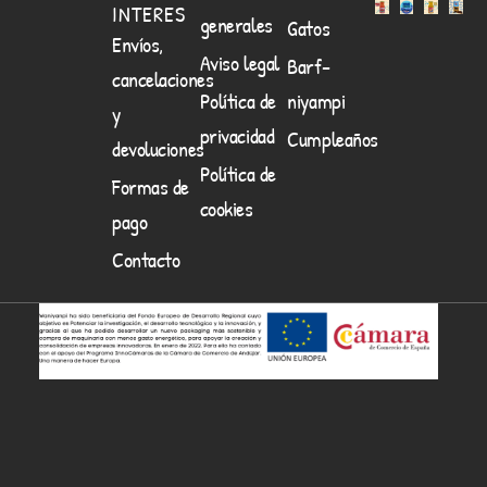
INTERES
generales
Gatos
Envíos,
Aviso legal
Barf-
cancelaciones
Política de
niyampi
y
privacidad
Cumpleaños
devoluciones
Política de
Formas de
cookies
pago
Contacto