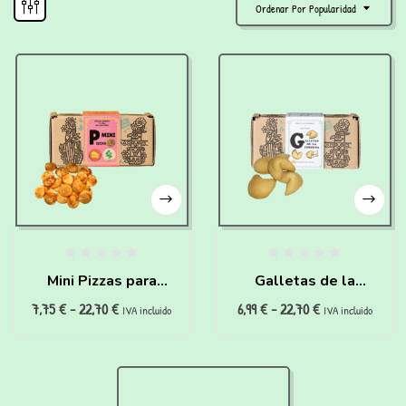
Ordenar Por Popularidad
Mini Pizzas para
Galletas de la
7,75
€
-
22,70
€
6,99
€
-
22,70
€
perros (150g)
fortuna para perros
IVA incluido
IVA incluido
(160g)