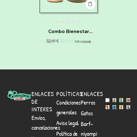
Combo Bienestar
32,49
€
30,87
€
Digestivo
IVA incluido
ENLACES
POLÍTICAS
ENLACES
DE
Condiciones
Perros
INTERES
generales
Gatos
Envíos,
Aviso legal
Barf-
cancelaciones
Política de
niyampi