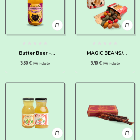
Butter Beer –
MAGIC BEANS/
3,80
€
5,90
€
Cerveza de
JUDÍAS MÁGICAS –
IVA incluido
IVA incluido
Mantequilla – HAIRY
HAIRY PAWTTER
PAWTTER