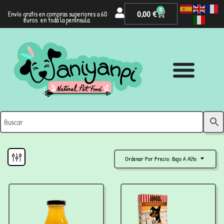
0
0,00
€
Envío gratis en compras superiores a 60
euros en toda la península.
Ordenar Por Precio: Bajo A Alto