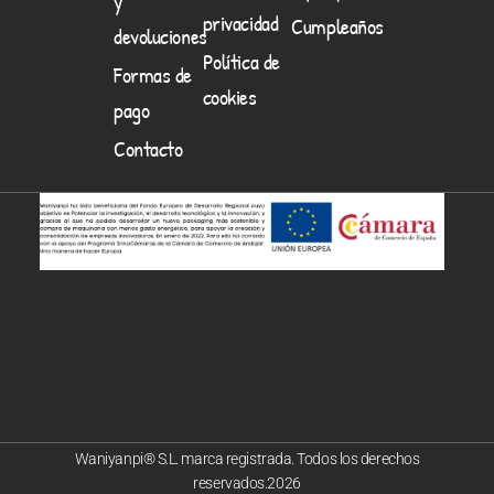
y
privacidad
Cumpleaños
devoluciones
Política de
Formas de
cookies
pago
Contacto
Waniyanpi® S.L. marca registrada. Todos los derechos
reservados.2026