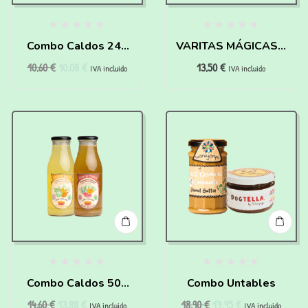
Combo Caldos 240
VARITAS MÁGICAS –
10,60
€
10,08
€
13,50
€
ml
HAIRY PAWTTER
IVA incluido
IVA incluido
Combo Caldos 500
Combo Untables
14,60
€
13,88
€
18,90
€
17,95
€
ml
IVA incluido
IVA incluido