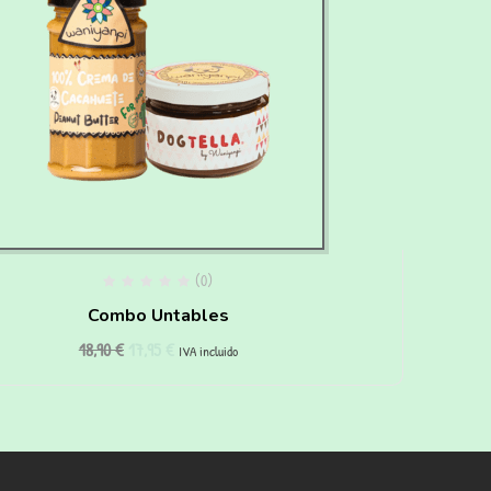
(0)
Combo Untables
18,90
€
17,95
€
IVA incluido