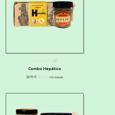
(0)
Combo Hepático
26,94
€
25,59
€
IVA incluido