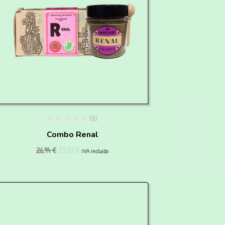
(0)
Combo Renal
26,94
€
25,59
€
IVA incluido