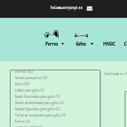
hola@waniyanpi.es
Perros
Gatos
MAGIC
C
Ofertas
12
Mostrando los 1
Verano para perros
8
Gatos
15
Caldos para gatos
4
Snack funcionales para gatos
1
Snacks deshidratados para gatos
6
Snacks Especiales para gatos
2
Tartas de cumpleaños para gatos
1
Perros
3