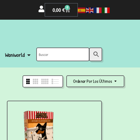
0
0,00
€
Waniworld
Ordenar Por Los Últimos