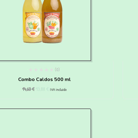
(0)
Combo Caldos 500 ml
14,60
€
13,88
€
IVA incluido