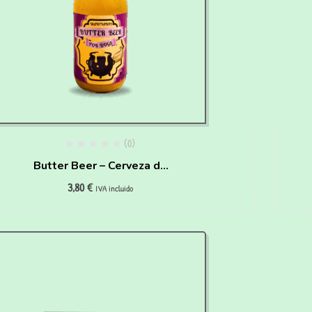
(0)
Butter Beer – Cerveza de
3,80
€
Mantequilla – HAIRY
IVA incluido
PAWTTER