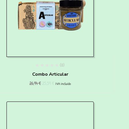
(0)
Combo Articular
26,94
€
25,59
€
IVA incluido