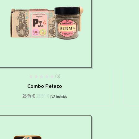
(0)
Combo Pelazo
26,94
€
25,59
€
IVA incluido