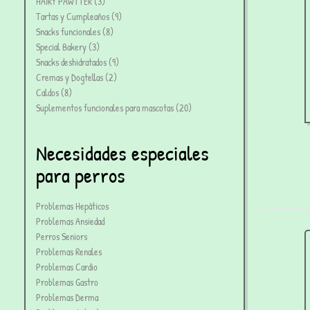
HAIRY PAWTTER
3
Tartas y Cumpleaños
9
Snacks funcionales
8
Special Bakery
3
Snacks deshidratados
9
Cremas y Dogtellas
2
Caldos
8
Suplementos funcionales para mascotas
20
Necesidades especiales
para perros
Problemas Hepáticos
Problemas Ansiedad
Perros Seniors
Problemas Renales
Problemas Cardio
Problemas Gastro
Problemas Derma