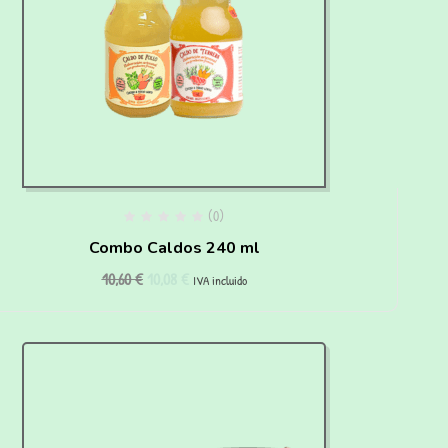
(0)
Combo Caldos 240 ml
10,60
€
10,08
€
IVA incluido