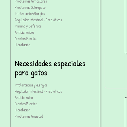
Problemas Articulares
Problemas Sobrepeso
Intolerancia/Alergias
Regulador intestinal -Prebióticos
Inmuno y Defensas
Antidiarreicos
Dientes Fuertes
Hidratación
Necesidades especiales
para gatos
Intolerancias y alergias
Regulador intestinal -Prebióticos
Antidiarreico
Dientes Fuertes
Hidratación
Problemas Ansiedad