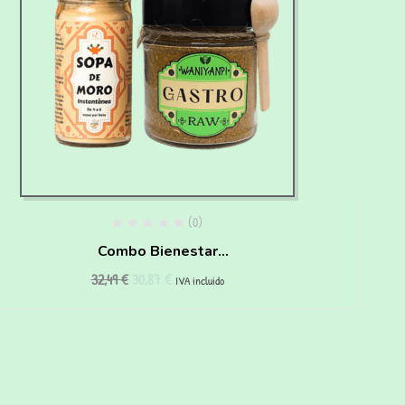
(0)
Combo Bienestar
32,49
€
30,87
€
Digestivo
IVA incluido